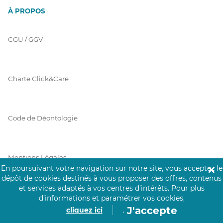
À PROPOS
CGU / GGV
Charte Click&Care
Code de Déontologie
Mentions Légales
En poursuivant votre navigation sur notre site, vous acceptez le
✕
dépôt de cookies destinés à vous proposer des offres, contenus
et services adaptés à vos centres d’intérêts.
Pour plus
Prérequis Click&Care
d’informations et paramétrer vos cookies,
J'accepte
cliquez ici
.