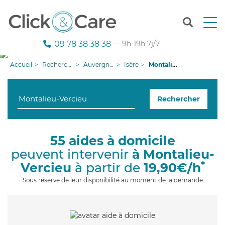
T
o
g
09 78 38 38 38
— 9h-19h 7j/7
g
l
Accueil
Recherche aide à domicile
Auvergne-Rhône-Alpes
Isère
Montalieu-Vercieu
e
n
a
Rechercher
v
i
g
a
55 aides à domicile
t
peuvent intervenir
à Montalieu-
i
o
*
Vercieu
à partir de
19,90€/h
n
Sous réserve de leur disponibilité au moment de la demande