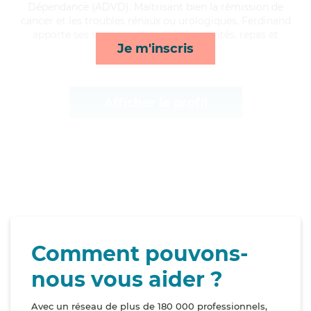
Dépendance (ADVD). Maitrisant bien la rémission de
cancer et les troubles rénaux ou urologiques, Ferdinand
apporte ses services de mobilité, activités, repas et
Je m'inscris
compagnie/loisirs*
Afficher le profil
Comment pouvons-
nous vous aider ?
Avec un réseau de plus de 180 000 professionnels,