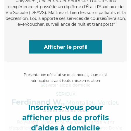
Polyvalent
, chaleureux et optimiste, Louis a 5 ans
d'expérience et possède un diplôme d'État d'Auxiliaire de
Vie Sociale (DEAVS). Maitrisant bien les soins palliatifs et la
dépression, Louis apporte ses services de courses/livraison,
lever/coucher, surveillance de nuit et transports*
Afficher le profil
Présentation déclarative du candidat, soumise à
vérification avant toute mise en relation
SÉRIEUX
Ferdinand W.,
Montalieu-Vercieu
Inscrivez-vous pour
à 5km de chez Vous
afficher plus de profils
Polyvalent
, joyeux et humain, Ferdinand a 4 ans
d’aides à domicile
d'expérience et possède un diplôme d'Assistante De Vie