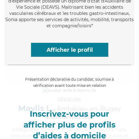
d'expérience et possède un diplôme d'État d'Auxiliaire de
Vie Sociale (DEAVS). Maitrisant bien les accidents
vasculaires cérébraux et les troubles gastro-intestinaux,
Sonia apporte ses services de activités, mobilité, transports
et compagnie/loisirs*
Afficher le profil
Présentation déclarative du candidat, soumise à
vérification avant toute mise en relation
SÉRIEUSE
Maylis L.,
Ambérieu-en-Bugey
Inscrivez-vous pour
à 5km de chez Vous
afficher plus de profils
Infatiguable
, humaine et attentionnée, Maylis a 7 ans
d’aides à domicile
d'expérience et possède un BEP Carrières Sanitaires et