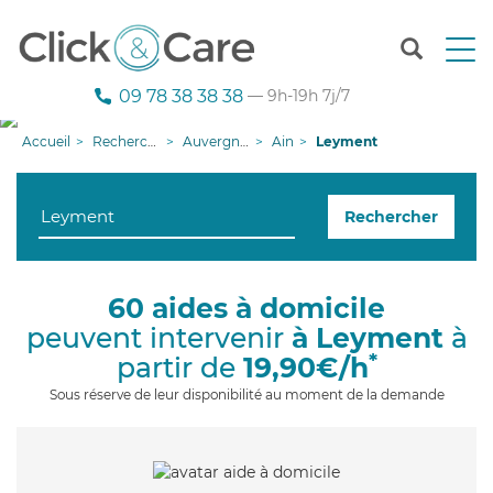
T
o
g
09 78 38 38 38
— 9h-19h 7j/7
g
l
Accueil
Recherche aide à domicile
Auvergne-Rhône-Alpes
Ain
Leyment
e
n
a
Rechercher
v
i
g
a
60 aides à domicile
t
peuvent intervenir
à Leyment
à
i
o
*
partir de
19,90€/h
n
Sous réserve de leur disponibilité au moment de la demande