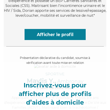
d'expérience et possède un BEP Carrières Sanitaires et
Sociales (CSS). Maitrisant bien l'incontinence urinaire et le
HIV / Sida, Dorian apporte ses services de lessive/repassage,
lever/coucher, mobilité et surveillance de nuit*
Afficher le profil
Présentation déclarative du candidat, soumise à
vérification avant toute mise en relation
SPORTIVE
Maylis Y.,
Ambronay
Inscrivez-vous pour
à 5km de chez Vous
afficher plus de profils
Appliquée
, polyvalente et volontaire, Maylis a 8 ans
d’aides à domicile
d'expérience et possède un diplôme d'Assistante De Vie aux
Familles (ADVF). Maitrisant bien la trachéotomie /