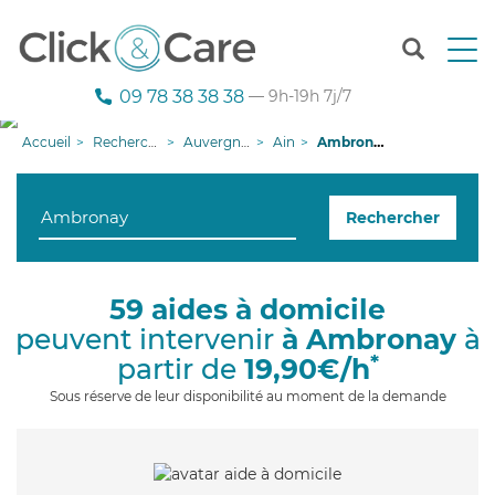
T
o
g
09 78 38 38 38
— 9h-19h 7j/7
g
l
Accueil
Recherche aide à domicile
Auvergne-Rhône-Alpes
Ain
Ambronay
e
n
a
Rechercher
v
i
g
a
59 aides à domicile
t
peuvent intervenir
à Ambronay
à
i
o
*
partir de
19,90€/h
n
Sous réserve de leur disponibilité au moment de la demande