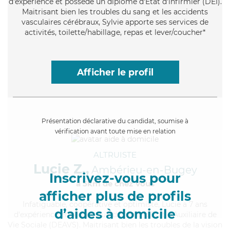
d'expérience et possède un diplôme d'Etat d'infirmier (DEI).
Maitrisant bien les troubles du sang et les accidents
vasculaires cérébraux, Sylvie apporte ses services de
activités, toilette/habillage, repas et lever/coucher*
Afficher le profil
Présentation déclarative du candidat, soumise à
vérification avant toute mise en relation
ALTRUISTE
Lucie Z.,
Ambérieu-en-Bugey
Inscrivez-vous pour
à 5km de chez Vous
afficher plus de profils
Infatiguable
, coopérative et optimiste, Lucie a 7 ans
d’aides à domicile
d'expérience et possède un diplôme d'État d'Auxiliaire de
Vie Sociale (DEAVS). Maitrisant bien les troubles de la vision