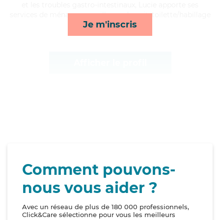
et les troubles gastro-intestinaux, Lucie apporte ses
services de ménage, surveillance de nuit, toilette/habillage
Je m'inscris
et transports*
Afficher le profil
Comment pouvons-
nous vous aider ?
Avec un réseau de plus de 180 000 professionnels,
Click&Care sélectionne pour vous les meilleurs