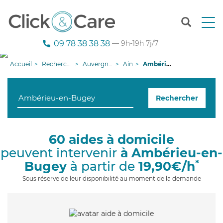
T
o
g
09 78 38 38 38
— 9h-19h 7j/7
g
l
Accueil
Recherche aide à domicile
Auvergne-Rhône-Alpes
Ain
Ambérieu-en-Bugey
e
n
a
Rechercher
v
i
g
a
60 aides à domicile
t
peuvent intervenir
à Ambérieu-en-
i
o
*
Bugey
à partir de
19,90€/h
n
Sous réserve de leur disponibilité au moment de la demande