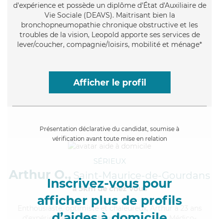
d'expérience et possède un diplôme d'État d'Auxiliaire de
Vie Sociale (DEAVS). Maitrisant bien la
bronchopneumopathie chronique obstructive et les
troubles de la vision, Leopold apporte ses services de
lever/coucher, compagnie/loisirs, mobilité et ménage*
Afficher le profil
Présentation déclarative du candidat, soumise à
vérification avant toute mise en relation
SÉRIEUX
Arthur O.,
Saint-Maurice-de-Gourdans
Inscrivez-vous pour
à 5km de chez Vous
afficher plus de profils
Enthousiaste
, optimiste et chaleureux, Arthur a 23 ans
d’aides à domicile
d'expérience et possède un diplôme d'Aide Médico-