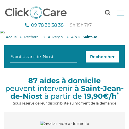
T
o
g
09 78 38 38 38
— 9h-19h 7j/7
g
l
Accueil
Recherche aide à domicile
Auvergne-Rhône-Alpes
Ain
Saint-Jean-de-Niost
e
n
a
Rechercher
v
i
g
a
87 aides à domicile
t
peuvent intervenir
à Saint-Jean-
i
o
*
de-Niost
à partir de
19,90€/h
n
Sous réserve de leur disponibilité au moment de la demande