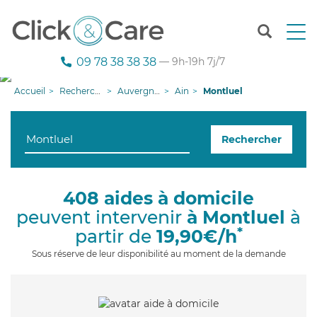
T
o
g
09 78 38 38 38
— 9h-19h 7j/7
g
l
Accueil
Recherche aide à domicile
Auvergne-Rhône-Alpes
Ain
Montluel
e
n
a
Rechercher
v
i
g
a
408 aides à domicile
t
peuvent intervenir
à Montluel
à
i
o
*
partir de
19,90€/h
n
Sous réserve de leur disponibilité au moment de la demande