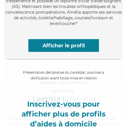
d'expérience et possède un diplôme d'Etat d'aide-soignant
(AS). Maitrisant bien les troubles orthopédiques et la
convalescence postopératoire, Amélia apporte ses services
de activités, toilette/habillage, courses/livraison et
lever/coucher*
Afficher le profil
Présentation déclarative du candidat, soumise à
vérification avant toute mise en relation
SPORTIVE
Laetitia I.,
Montluel
Inscrivez-vous pour
à 5km de chez Vous
afficher plus de profils
Optimiste
, enthousiaste et appliquée, Laetitia a 20 ans
d’aides à domicile
d'expérience et possède un diplôme d'Assistante De Vie