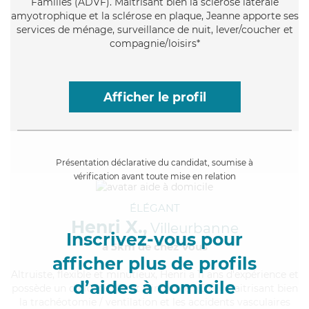
Familles (ADVF). Maitrisant bien la sclérose latérale
amyotrophique et la sclérose en plaque, Jeanne apporte ses
services de ménage, surveillance de nuit, lever/coucher et
compagnie/loisirs*
Afficher le profil
Présentation déclarative du candidat, soumise à
vérification avant toute mise en relation
ÉLÉGANT
Henri X.,
Villeurbanne
Inscrivez-vous pour
à 5km de chez Vous
afficher plus de profils
Altruiste
, flexible et minutieux, Henri a 11 ans d'expérience et
d’aides à domicile
possède un diplôme d'Etat d'infirmier (DEI). Maitrisant bien
la trachéotomie / ventilation et les accidents vasculaires