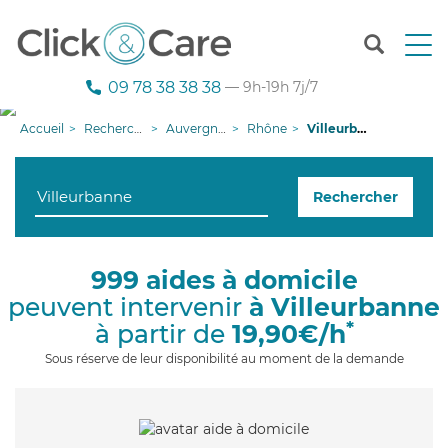
T
o
g
09 78 38 38 38
— 9h-19h 7j/7
g
l
Accueil
Recherche aide à domicile
Auvergne-Rhône-Alpes
Rhône
Villeurbanne
e
n
a
Rechercher
v
i
g
a
999 aides à domicile
t
peuvent intervenir
à Villeurbanne
i
o
*
à partir de
19,90€/h
n
Sous réserve de leur disponibilité au moment de la demande