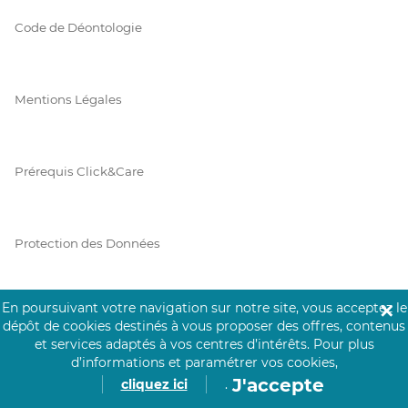
Code de Déontologie
Mentions Légales
Prérequis Click&Care
Protection des Données
En poursuivant votre navigation sur notre site, vous acceptez le
✕
Vie Privée
dépôt de cookies destinés à vous proposer des offres, contenus
et services adaptés à vos centres d’intérêts.
Pour plus
d’informations et paramétrer vos cookies,
J'accepte
cliquez ici
.
PAIEMENT SÉCURISÉ