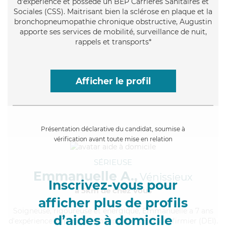
d'expérience et possède un BEP Carrières Sanitaires et
Sociales (CSS). Maitrisant bien la sclérose en plaque et la
bronchopneumopathie chronique obstructive, Augustin
apporte ses services de mobilité, surveillance de nuit,
rappels et transports*
Afficher le profil
Présentation déclarative du candidat, soumise à
vérification avant toute mise en relation
SÉRIEUSE
Emmanuelle A.,
Vénissieux
Inscrivez-vous pour
à 5km de chez Vous
afficher plus de profils
Soigneuse
, rigoureuse et énergique, Emmanuelle a 7 ans
d’aides à domicile
d'expérience et possède un diplôme d'Etat d'infirmier (DEI).