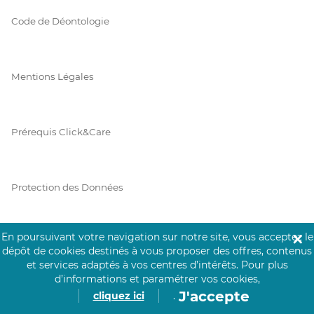
Code de Déontologie
Mentions Légales
Prérequis Click&Care
Protection des Données
En poursuivant votre navigation sur notre site, vous acceptez le
✕
Vie Privée
dépôt de cookies destinés à vous proposer des offres, contenus
et services adaptés à vos centres d’intérêts.
Pour plus
d’informations et paramétrer vos cookies,
J'accepte
cliquez ici
.
PAIEMENT SÉCURISÉ