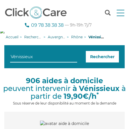
T
o
g
09 78 38 38 38
— 9h-19h 7j/7
g
l
Accueil
Recherche aide à domicile
Auvergne-Rhône-Alpes
Rhône
Vénissieux
e
n
a
Rechercher
v
i
g
a
906 aides à domicile
t
peuvent intervenir
à Vénissieux
à
i
o
*
partir de
19,90€/h
n
Sous réserve de leur disponibilité au moment de la demande