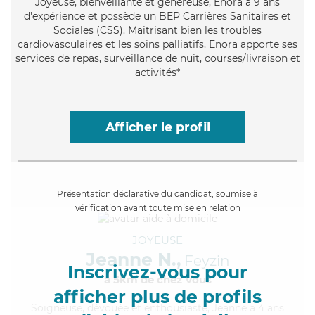
Joyeuse
, bienveillante et généreuse, Enora a 9 ans
d'expérience et possède un BEP Carrières Sanitaires et
Sociales (CSS). Maitrisant bien les troubles
cardiovasculaires et les soins palliatifs, Enora apporte ses
services de repas, surveillance de nuit, courses/livraison et
activités*
Afficher le profil
Présentation déclarative du candidat, soumise à
vérification avant toute mise en relation
JOYEUSE
Jeanne N.,
Feyzin
Inscrivez-vous pour
à 5km de chez Vous
afficher plus de profils
Soigneuse
, dévouée et enthousiaste, Jeanne a 4 ans