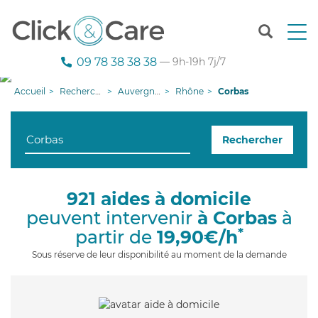
T
o
g
09 78 38 38 38
— 9h-19h 7j/7
g
l
Accueil
Recherche aide à domicile
Auvergne-Rhône-Alpes
Rhône
Corbas
e
n
a
Rechercher
v
i
g
a
921 aides à domicile
t
peuvent intervenir
à Corbas
à
i
o
*
partir de
19,90€/h
n
Sous réserve de leur disponibilité au moment de la demande