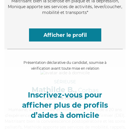
Maitrisant bien la sclérose en plaque et la dépression,
Monique apporte ses services de activités, lever/coucher,
mobilité et transports*
Afficher le profil
Présentation déclarative du candidat, soumise à
vérification avant toute mise en relation
SÉRIEUSE
Mathilde B.,
Corbas
Inscrivez-vous pour
à 5km de chez Vous
afficher plus de profils
Humaine
, attentionnée et minutieuse, Mathilde a 20 ans
d’aides à domicile
d'expérience et possède un diplôme d'Etat d'infirmier (DEI).
Maitrisant bien la convalescence postopératoire et les soins
palliatifs, Mathilde apporte ses services de mobilité, rappels,