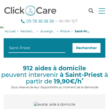
T
o
g
09 78 38 38 38
— 9h-19h 7j/7
g
l
Accueil
Recherche aide à domicile
Auvergne-Rhône-Alpes
Rhône
Saint-Priest
e
n
a
Rechercher
v
i
g
a
912 aides à domicile
t
peuvent intervenir
à Saint-Priest
à
i
o
*
partir de
19,90€/h
n
Sous réserve de leur disponibilité au moment de la demande