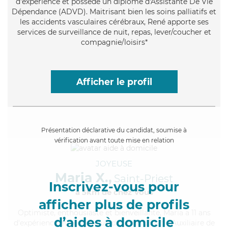
d'expérience et possède un diplôme d'Assistante De Vie
Dépendance (ADVD). Maitrisant bien les soins palliatifs et
les accidents vasculaires cérébraux, René apporte ses
services de surveillance de nuit, repas, lever/coucher et
compagnie/loisirs*
Afficher le profil
Présentation déclarative du candidat, soumise à
vérification avant toute mise en relation
JOYEUSE
Maria X.,
Saint-Priest
Inscrivez-vous pour
à 5km de chez Vous
afficher plus de profils
Optimiste
, enthousiaste et bienveillante, Maria a 11 ans
d’aides à domicile
d'expérience et possède un diplôme d'État d'Auxiliaire de