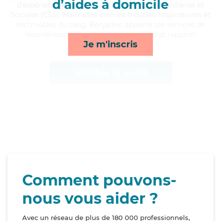
d’aides à domicile
d'expérience et possède un BEP Carrières Sanitaires et
Sociales (CSS). Maitrisant bien les troubles respiratoires et
les troubles du sang, Benjamin apporte ses services de
lessive/repassage, ménage, transports et rappels*
Je m'inscris
Afficher le profil
Comment pouvons-
nous vous aider ?
Avec un réseau de plus de 180 000 professionnels,