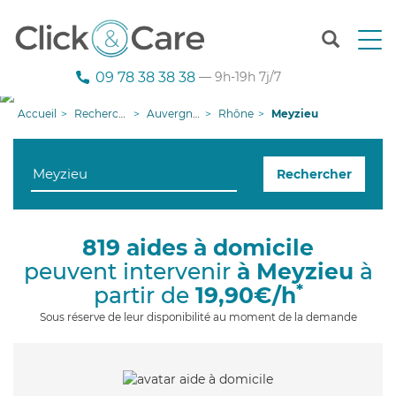
T
o
g
09 78 38 38 38
— 9h-19h 7j/7
g
l
Accueil
Recherche aide à domicile
Auvergne-Rhône-Alpes
Rhône
Meyzieu
e
n
a
Rechercher
v
i
g
a
819 aides à domicile
t
peuvent intervenir
à Meyzieu
à
i
o
*
partir de
19,90€/h
n
Sous réserve de leur disponibilité au moment de la demande