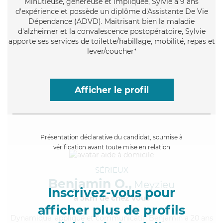
Minutieuse
, généreuse et impliquée, Sylvie a 9 ans
d'expérience et possède un diplôme d'Assistante De Vie
Dépendance (ADVD). Maitrisant bien la maladie
d'alzheimer et la convalescence postopératoire, Sylvie
apporte ses services de toilette/habillage, mobilité, repas et
lever/coucher*
Afficher le profil
Présentation déclarative du candidat, soumise à
vérification avant toute mise en relation
SÉRIEUX
Benjamin O.,
Meyzieu
Inscrivez-vous pour
à 5km de chez Vous
afficher plus de profils
Dynamique
, appliqué et communicatif, Benjamin a 20 ans