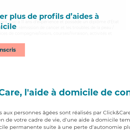
r plus de profils d’aides à
illant, Luc a 11 ans d'expérience et possède un diplôme d'Etat
cile
nt bien la rémission de cancer et les troubles de la peau /
ices de compagnie/loisirs, courses/livraison, activités et
nscris
Care, l'aide à domicile de co
s aux personnes âgées sont réalisés par Click&Car
 de votre cadre de vie, d'une aide à domicile tem
cile permanente suite à une perte d'autonomie pl