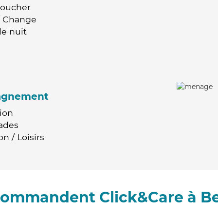
Coucher
 / Change
e nuit
agnement
ion
ades
n / Loisirs
ecommandent Click&Care à B