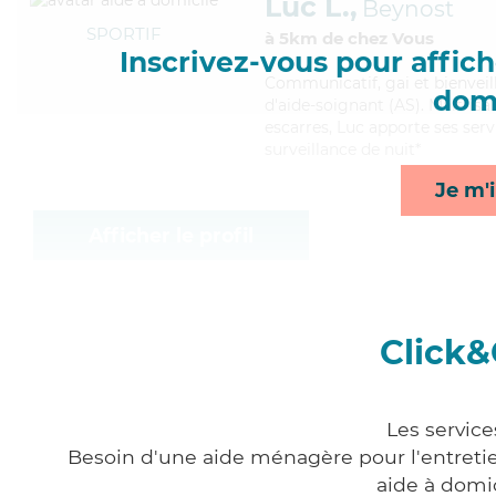
Luc L.,
Beynost
SPORTIF
à 5km de chez Vous
Inscrivez-vous pour affiche
Communicatif
, gai et bienve
domi
d'aide-soignant (AS). Maitrisa
escarres, Luc apporte ses serv
surveillance de nuit*
Je m'i
Afficher le profil
Click&
Les service
Besoin d'une aide ménagère pour l'entretien
aide à domi