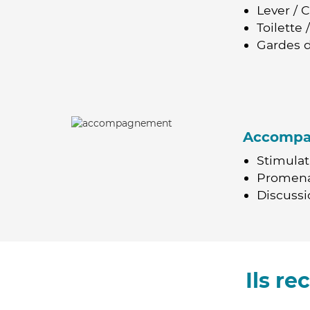
Lever / 
Toilette
Gardes d
Accomp
Stimulat
Promen
Discussio
Ils r