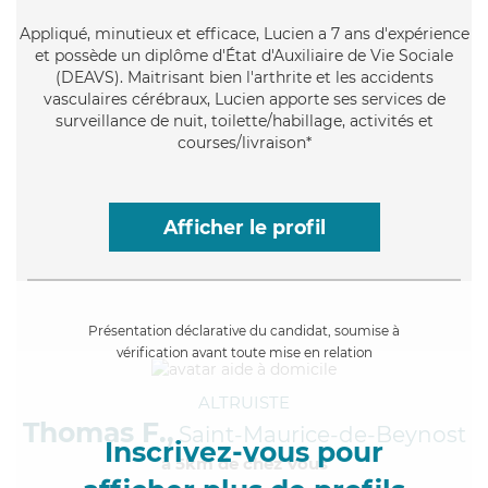
Appliqué
, minutieux et efficace, Lucien a 7 ans d'expérience
et possède un diplôme d'État d'Auxiliaire de Vie Sociale
(DEAVS). Maitrisant bien l'arthrite et les accidents
vasculaires cérébraux, Lucien apporte ses services de
surveillance de nuit, toilette/habillage, activités et
courses/livraison*
Afficher le profil
Présentation déclarative du candidat, soumise à
vérification avant toute mise en relation
ALTRUISTE
Thomas F.,
Saint-Maurice-de-Beynost
Inscrivez-vous pour
à 5km de chez Vous