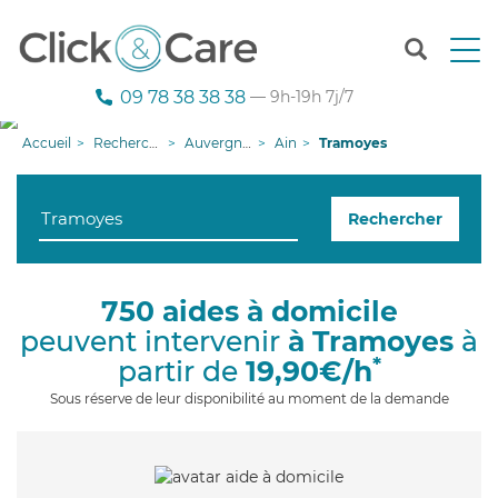
T
o
g
09 78 38 38 38
— 9h-19h 7j/7
g
l
Accueil
Recherche aide à domicile
Auvergne-Rhône-Alpes
Ain
Tramoyes
e
n
a
Rechercher
v
i
g
a
750 aides à domicile
t
peuvent intervenir
à Tramoyes
à
i
o
*
partir de
19,90€/h
n
Sous réserve de leur disponibilité au moment de la demande