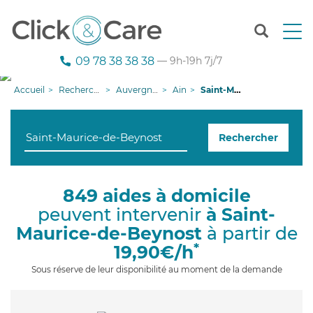
T
o
g
09 78 38 38 38
— 9h-19h 7j/7
g
l
Accueil
Recherche aide à domicile
Auvergne-Rhône-Alpes
Ain
Saint-Maurice-de-Beynost
e
n
a
Rechercher
v
i
g
a
849 aides à domicile
t
peuvent intervenir
à Saint-
i
o
Maurice-de-Beynost
à partir de
n
*
19,90€/h
Sous réserve de leur disponibilité au moment de la demande