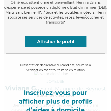
Généreux
, attentionné et bienveillant, Henri a 23 ans
d'expérience et possède un diplôme d'Etat d'infirmier (DEI).
Maitrisant bien le HIV / Sida et les troubles moteurs, Henri
apporte ses services de activités, repas, lever/coucher et
transports*
Afficher le profil
Présentation déclarative du candidat, soumise à
vérification avant toute mise en relation
JOYEUSE
Viviane G.,
Saint-Maurice-de-Beynost
Inscrivez-vous pour
à 5km de chez Vous
afficher plus de profils
Bienveillante
, altruiste et dévouée, Viviane a 8 ans
d’aides à domicile
d'expérience et possède un diplôme d'Aide Médico-