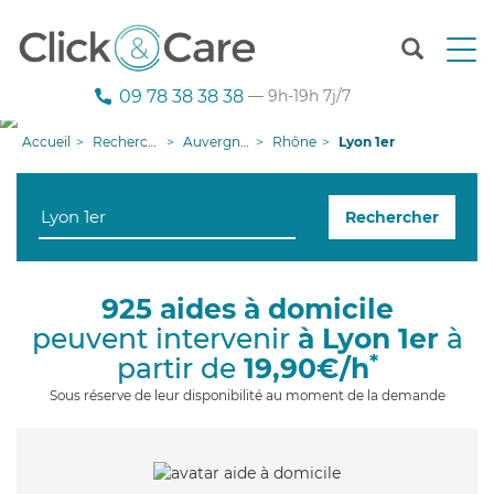
T
o
g
09 78 38 38 38
— 9h-19h 7j/7
g
l
Accueil
Recherche aide à domicile
Auvergne-Rhône-Alpes
Rhône
Lyon 1er
e
n
a
Rechercher
v
i
g
a
925 aides à domicile
t
peuvent intervenir
à Lyon 1er
à
i
o
*
partir de
19,90€/h
n
Sous réserve de leur disponibilité au moment de la demande