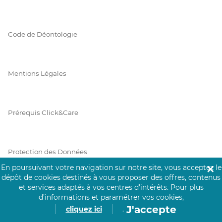
Code de Déontologie
Mentions Légales
Prérequis Click&Care
Protection des Données
En poursuivant votre navigation sur notre site, vous acceptez le
✕
dépôt de cookies destinés à vous proposer des offres, contenus
et services adaptés à vos centres d’intérêts.
Pour plus
Vie Privée
d’informations et paramétrer vos cookies,
J'accepte
cliquez ici
.