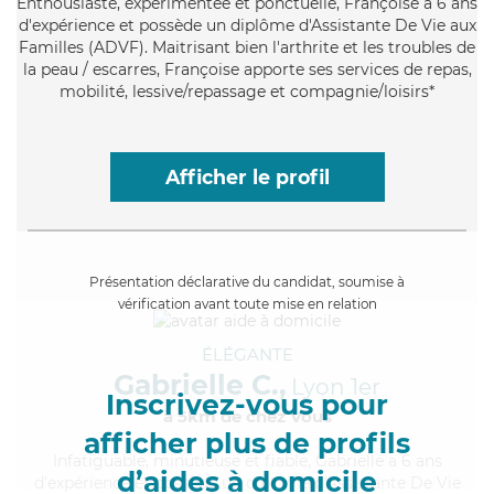
Enthousiaste
, expérimentée et ponctuelle, Françoise a 6 ans
d'expérience et possède un diplôme d'Assistante De Vie aux
Familles (ADVF). Maitrisant bien l'arthrite et les troubles de
la peau / escarres, Françoise apporte ses services de repas,
mobilité, lessive/repassage et compagnie/loisirs*
Afficher le profil
Présentation déclarative du candidat, soumise à
vérification avant toute mise en relation
ÉLÉGANTE
Gabrielle C.,
Lyon 1er
Inscrivez-vous pour
à 5km de chez Vous
afficher plus de profils
Infatiguable
, minutieuse et fiable, Gabrielle a 6 ans
d’aides à domicile
d'expérience et possède un diplôme d'Assistante De Vie