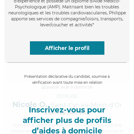
d'expérience et possède un diplôme d'Aide Médico-
Psychologique (AMP). Maitrisant bien les troubles
neurologiques et les troubles cardiovasculaires, Philippe
apporte ses services de compagnie/loisirs, transports,
lever/coucher et activités*
Afficher le profil
Présentation déclarative du candidat, soumise à
vérification avant toute mise en relation
JOYEUSE
Nicole O.,
Saint-Cyr-au-Mont-d'Or
Inscrivez-vous pour
à 5km de chez Vous
afficher plus de profils
Volontaire
, généreuse et minutieuse, Nicole a 20 ans
d’aides à domicile
d'expérience et possède un BEP Carrières Sanitaires et