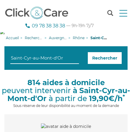
T
o
g
09 78 38 38 38
— 9h-19h 7j/7
g
l
Accueil
Recherche aide à domicile
Auvergne-Rhône-Alpes
Rhône
Saint-Cyr-au-Mont-d'Or
e
n
a
Rechercher
v
i
g
a
814 aides à domicile
t
peuvent intervenir
à Saint-Cyr-au-
i
o
*
Mont-d'Or
à partir de
19,90€/h
n
Sous réserve de leur disponibilité au moment de la demande