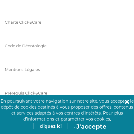
Charte Click&Care
Code de Déontologie
Mentions Légales
Prérequis Click&Care
En poursuivant votre navigation sur notre site, vous acceptez le
✕
dépôt de cookies destinés à vous proposer des offres, contenus
et services adaptés à vos centres d’intérêts.
Pour plus
Protection des Données
d’informations et paramétrer vos cookies,
J'accepte
cliquez ici
.