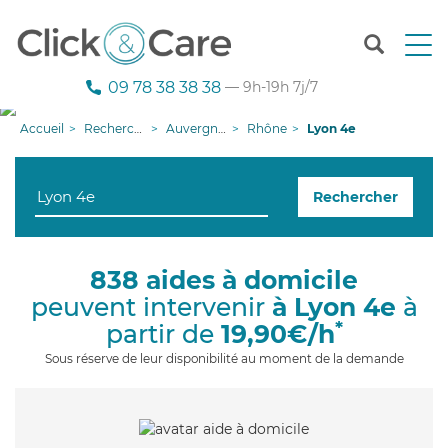
T
o
g
09 78 38 38 38
— 9h-19h 7j/7
g
l
Accueil
Recherche aide à domicile
Auvergne-Rhône-Alpes
Rhône
Lyon 4e
e
n
a
Rechercher
v
i
g
a
838 aides à domicile
t
peuvent intervenir
à Lyon 4e
à
i
o
*
partir de
19,90€/h
n
Sous réserve de leur disponibilité au moment de la demande