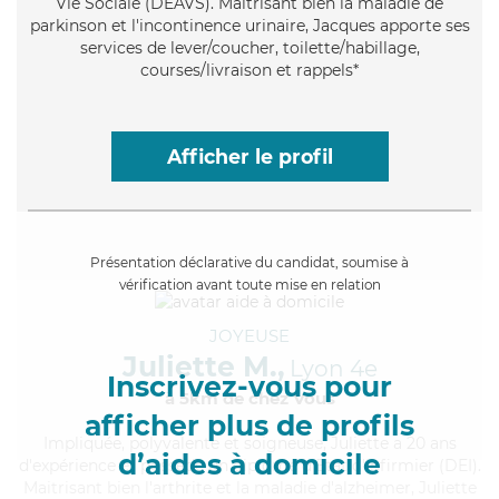
Vie Sociale (DEAVS). Maitrisant bien la maladie de
parkinson et l'incontinence urinaire, Jacques apporte ses
services de lever/coucher, toilette/habillage,
courses/livraison et rappels*
Afficher le profil
Présentation déclarative du candidat, soumise à
vérification avant toute mise en relation
JOYEUSE
Juliette M.,
Lyon 4e
Inscrivez-vous pour
à 5km de chez Vous
afficher plus de profils
Impliquée
, polyvalente et soigneuse, Juliette a 20 ans
d’aides à domicile
d'expérience et possède un diplôme d'Etat d'infirmier (DEI).
Maitrisant bien l'arthrite et la maladie d'alzheimer, Juliette