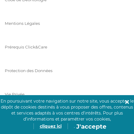
Mentions Légales
Prérequis Click&Care
Protection des Données
Vie Privée
En poursuivant votre navigation sur notre site, vous acceptez le
✕
dépôt de cookies destinés à vous proposer des offres, contenus
et services adaptés à vos centres d’intérêts.
Pour plus
d’informations et paramétrer vos cookies,
PAIEMENT SÉCURISÉ
J'accepte
cliquez ici
.
La collecte de vos informations de carte bancaire est cryptée