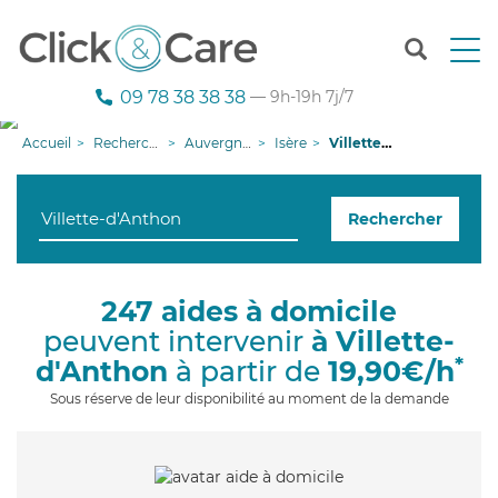
T
o
g
09 78 38 38 38
— 9h-19h 7j/7
g
l
Accueil
Recherche aide à domicile
Auvergne-Rhône-Alpes
Isère
Villette-d'Anthon
e
n
a
Rechercher
v
i
g
a
247 aides à domicile
t
peuvent intervenir
à Villette-
i
o
*
d'Anthon
à partir de
19,90€/h
n
Sous réserve de leur disponibilité au moment de la demande