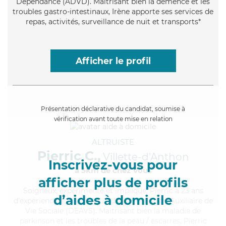
Dépendance (ADVD). Maitrisant bien la démence et les
troubles gastro-intestinaux, Irène apporte ses services de
repas, activités, surveillance de nuit et transports*
Afficher le profil
Présentation déclarative du candidat, soumise à
vérification avant toute mise en relation
ALTRUISTE
Pierric C.,
Villette-d'Anthon
Inscrivez-vous pour
à 5km de chez Vous
afficher plus de profils
Soigneux
, expérimenté et impliqué, Pierric a 23 ans
d’aides à domicile
d'expérience et possède un diplôme d'État d'Auxiliaire de
Vie Sociale (DEAVS). Maitrisant bien la maladie de
parkinson et les troubles de la peau / escarres, Pierric