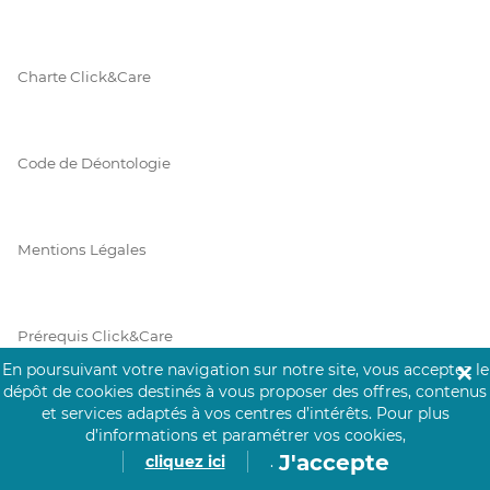
Charte Click&Care
Code de Déontologie
Mentions Légales
Prérequis Click&Care
En poursuivant votre navigation sur notre site, vous acceptez le
✕
dépôt de cookies destinés à vous proposer des offres, contenus
et services adaptés à vos centres d’intérêts.
Pour plus
Protection des Données
d’informations et paramétrer vos cookies,
J'accepte
cliquez ici
.