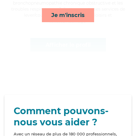
bronchopneumopathie chronique obstructive et les
troubles respiratoires, Juliette apporte ses services de
Je m'inscris
lever/coucher, repas, compagnie/loisirs et
toilette/habillage*
Afficher le profil
Comment pouvons-
nous vous aider ?
Avec un réseau de plus de 180 000 professionnels,