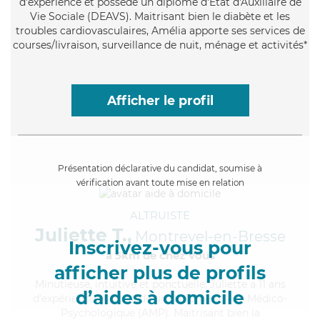
d'expérience et possède un diplôme d'État d'Auxiliaire de
Vie Sociale (DEAVS). Maitrisant bien le diabète et les
troubles cardiovasculaires, Amélia apporte ses services de
courses/livraison, surveillance de nuit, ménage et activités*
Afficher le profil
Présentation déclarative du candidat, soumise à
vérification avant toute mise en relation
ALTRUISTE
Juliette T.,
Montrevel-en-Bresse
Inscrivez-vous pour
à 5km de chez Vous
afficher plus de profils
Minutieuse
, intuitive et ponctuelle, Juliette a 11 ans
d’aides à domicile
d'expérience et possède un diplôme d'Aide Médico-
Psychologique (AMP). Maitrisant bien la