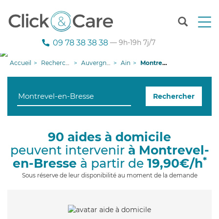
T
o
g
09 78 38 38 38
— 9h-19h 7j/7
g
l
Accueil
Recherche aide à domicile
Auvergne-Rhône-Alpes
Ain
Montrevel-en-Bresse
e
n
a
Rechercher
v
i
g
a
90 aides à domicile
t
peuvent intervenir
à Montrevel-
i
o
*
en-Bresse
à partir de
19,90€/h
n
Sous réserve de leur disponibilité au moment de la demande