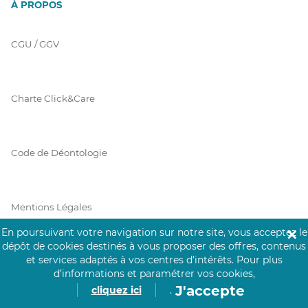
À PROPOS
CGU / GGV
Charte Click&Care
Code de Déontologie
Mentions Légales
En poursuivant votre navigation sur notre site, vous acceptez le
✕
dépôt de cookies destinés à vous proposer des offres, contenus
et services adaptés à vos centres d’intérêts.
Pour plus
Prérequis Click&Care
d’informations et paramétrer vos cookies,
J'accepte
cliquez ici
.