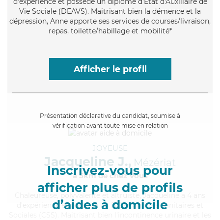
d'expérience et possède un diplôme d'État d'Auxiliaire de
Vie Sociale (DEAVS). Maitrisant bien la démence et la
dépression, Anne apporte ses services de courses/livraison,
repas, toilette/habillage et mobilité*
Afficher le profil
Présentation déclarative du candidat, soumise à
vérification avant toute mise en relation
JOYEUSE
Jacqueline J.,
Mézériat
Inscrivez-vous pour
à 5km de chez Vous
afficher plus de profils
Chaleureuse
, polyvalente et altruiste, Jacqueline a 4 ans
d’aides à domicile
d'expérience et possède un BEP Carrières Sanitaires et
Sociales (CSS). Maitrisant bien l'incontinence urinaire et les