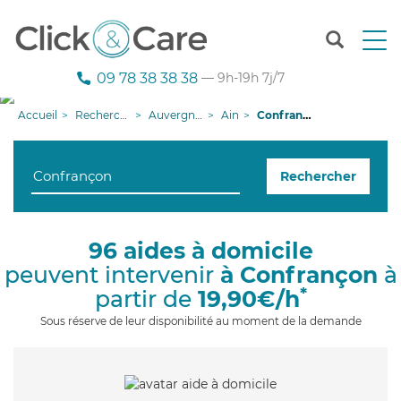
T
o
g
09 78 38 38 38
— 9h-19h 7j/7
g
l
Accueil
Recherche aide à domicile
Auvergne-Rhône-Alpes
Ain
Confrançon
e
n
a
Rechercher
v
i
g
a
96 aides à domicile
t
peuvent intervenir
à Confrançon
à
i
o
*
partir de
19,90€/h
n
Sous réserve de leur disponibilité au moment de la demande