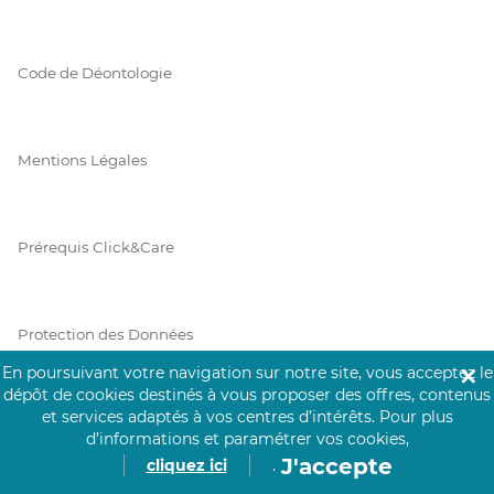
Code de Déontologie
Mentions Légales
Prérequis Click&Care
Protection des Données
En poursuivant votre navigation sur notre site, vous acceptez le
✕
dépôt de cookies destinés à vous proposer des offres, contenus
et services adaptés à vos centres d’intérêts.
Pour plus
Vie Privée
d’informations et paramétrer vos cookies,
J'accepte
cliquez ici
.