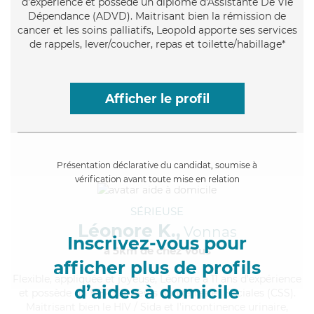
d'expérience et possède un diplôme d'Assistante De Vie
Dépendance (ADVD). Maitrisant bien la rémission de
cancer et les soins palliatifs, Leopold apporte ses services
de rappels, lever/coucher, repas et toilette/habillage*
Afficher le profil
Présentation déclarative du candidat, soumise à
vérification avant toute mise en relation
SÉRIEUSE
Léonore K.,
Vonnas
Inscrivez-vous pour
à 5km de chez Vous
afficher plus de profils
Flexible
, appliquée et joyeuse, Léonore a 11 ans d'expérience
d’aides à domicile
et possède un BEP Carrières Sanitaires et Sociales (CSS).
Maitrisant bien le HIV / Sida et l'incontinence urinaire,