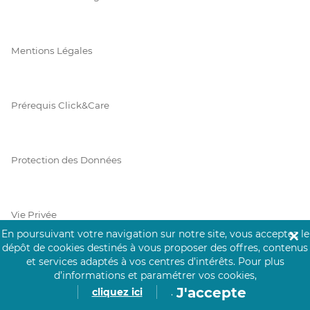
Mentions Légales
Prérequis Click&Care
Protection des Données
Vie Privée
En poursuivant votre navigation sur notre site, vous acceptez le
✕
dépôt de cookies destinés à vous proposer des offres, contenus
et services adaptés à vos centres d’intérêts.
Pour plus
d’informations et paramétrer vos cookies,
PAIEMENT SÉCURISÉ
J'accepte
cliquez ici
.
La collecte de vos informations de carte bancaire est cryptée