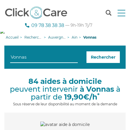
T
o
g
09 78 38 38 38
— 9h-19h 7j/7
g
l
Accueil
Recherche aide à domicile
Auvergne-Rhône-Alpes
Ain
Vonnas
e
n
a
Rechercher
v
i
g
a
84 aides à domicile
t
peuvent intervenir
à Vonnas
à
i
o
*
partir de
19,90€/h
n
Sous réserve de leur disponibilité au moment de la demande