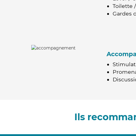
Toilette
Gardes d
Accomp
Stimulat
Promen
Discussio
Ils recomman