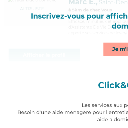
Marc E.,
Saint-Den
ALTRUISTE
à 5km de chez Vous
Inscrivez-vous pour affiche
Efficace
, minutieux et appliq
domi
d'Assistante De Vie Dépendan
apporte ses services de lever/c
Je m'i
Afficher le profil
Click&
Les services aux p
Besoin d'une aide ménagère pour l'entretien
aide à domi