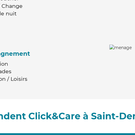
 / Change
e nuit
agnement
ion
ades
n / Loisirs
dent Click&Care à Saint-De