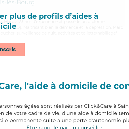
is-lès-Bourg
r plus de profils d’aides à
ué, Marc a 23 ans d'expérience et possède un diplôme
cile
ce (ADVD). Maitrisant bien la démence et la dépression, Marc
oucher, surveillance de nuit, activités et toilette/habillage*
nscris
Care, l'aide à domicile de co
ersonnes âgées sont réalisés par Click&Care à Sai
 de votre cadre de vie, d'une aide à domicile tem
cile permanente suite à une perte d'autonomie pl
Être rappelé par un conseiller