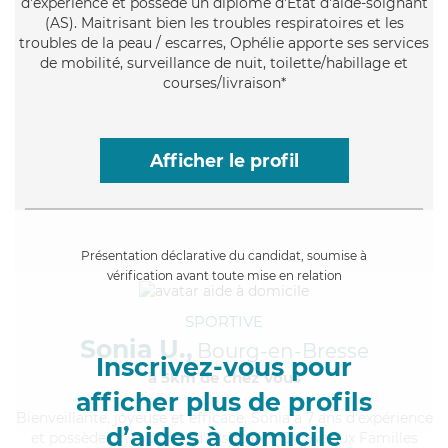
d'expérience et possède un diplôme d'Etat d'aide-soignant
(AS). Maitrisant bien les troubles respiratoires et les
troubles de la peau / escarres, Ophélie apporte ses services
de mobilité, surveillance de nuit, toilette/habillage et
courses/livraison*
Afficher le profil
Présentation déclarative du candidat, soumise à
vérification avant toute mise en relation
SPORTIVE
Sonia U.,
Bourg-en-Bresse
Inscrivez-vous pour
à 5km de chez Vous
afficher plus de profils
Bienveillante
, joyeuse et efficace, Sonia a 7 ans d'expérience
d’aides à domicile
et possède un diplôme d'Assistante De Vie aux Familles