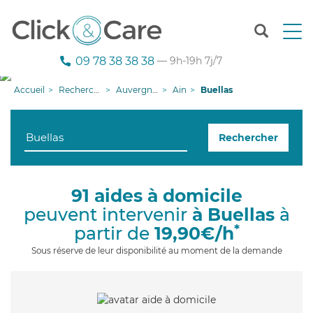
T
o
g
09 78 38 38 38
— 9h-19h 7j/7
g
l
Accueil
Recherche aide à domicile
Auvergne-Rhône-Alpes
Ain
Buellas
e
n
a
Rechercher
v
i
g
a
91 aides à domicile
t
peuvent intervenir
à Buellas
à
i
o
*
partir de
19,90€/h
n
Sous réserve de leur disponibilité au moment de la demande