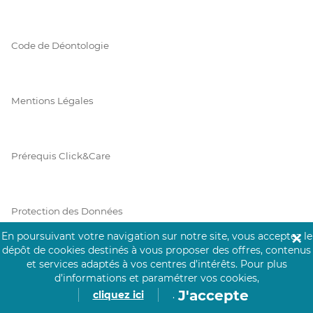
Code de Déontologie
Mentions Légales
Prérequis Click&Care
Protection des Données
En poursuivant votre navigation sur notre site, vous acceptez le
✕
dépôt de cookies destinés à vous proposer des offres, contenus
et services adaptés à vos centres d’intérêts.
Pour plus
Vie Privée
d’informations et paramétrer vos cookies,
J'accepte
cliquez ici
.