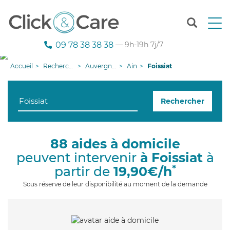
T
o
g
09 78 38 38 38
— 9h-19h 7j/7
g
l
Accueil
Recherche aide à domicile
Auvergne-Rhône-Alpes
Ain
Foissiat
e
n
a
Rechercher
v
i
g
a
88 aides à domicile
t
peuvent intervenir
à Foissiat
à
i
o
*
partir de
19,90€/h
n
Sous réserve de leur disponibilité au moment de la demande