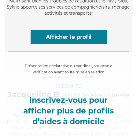
Maitrisant bien les troubles de l'audition et le HIV / Sida,
Sylvie apporte ses services de compagnie/loisirs, ménage,
activités et transports*
Afficher le profil
Présentation déclarative du candidat, soumise à
vérification avant toute mise en relation
ÉLÉGANTE
Jacqueline B.,
Montrevel-en-Bresse
Inscrivez-vous pour
à 5km de chez Vous
afficher plus de profils
Ponctuelle
, soigneuse et efficace, Jacqueline a 11 ans
d’aides à domicile
d'expérience et possède un diplôme d'Etat d'infirmier (DEI).
Maitrisant bien la bronchopneumopathie chronique
obstructive et les troubles cardiovasculaires, Jacqueline