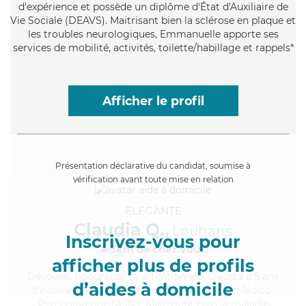
d'expérience et possède un diplôme d'État d'Auxiliaire de
Vie Sociale (DEAVS). Maitrisant bien la sclérose en plaque et
les troubles neurologiques, Emmanuelle apporte ses
services de mobilité, activités, toilette/habillage et rappels*
Afficher le profil
Présentation déclarative du candidat, soumise à
vérification avant toute mise en relation
ÉLÉGANTE
Claudia Q.,
Louhans
Inscrivez-vous pour
à 5km de chez Vous
afficher plus de profils
Dévouée
, rigoureuse et attentionnée, Claudia a 5 ans
d’aides à domicile
d'expérience et possède un diplôme d'Aide Médico-
Psychologique (AMP). Maitrisant bien la maladie