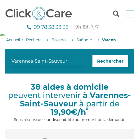
T
o
g
09 78 38 38 38
— 9h-19h 7j/7
g
l
Accueil
Recherche aide à domicile
Bourgogne-Franche-Comté
Saône-et-Loire
Varennes-Saint-Sauveur
e
n
a
Rechercher
v
i
g
a
38 aides à domicile
t
peuvent intervenir
à Varennes-
i
o
Saint-Sauveur
à partir de
n
*
19,90€/h
Sous réserve de leur disponibilité au moment de la demande