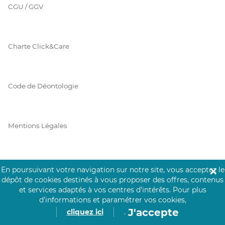
CGU / GGV
Charte Click&Care
Code de Déontologie
Mentions Légales
Prérequis Click&Care
En poursuivant votre navigation sur notre site, vous acceptez le
✕
dépôt de cookies destinés à vous proposer des offres, contenus
et services adaptés à vos centres d’intérêts.
Pour plus
d’informations et paramétrer vos cookies,
Protection des Données
J'accepte
cliquez ici
.