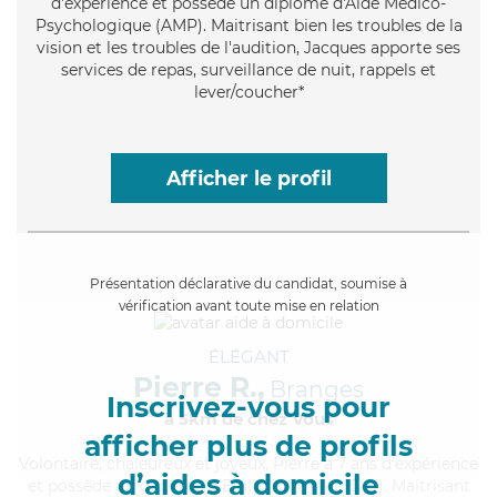
d'expérience et possède un diplôme d'Aide Médico-
Psychologique (AMP). Maitrisant bien les troubles de la
vision et les troubles de l'audition, Jacques apporte ses
services de repas, surveillance de nuit, rappels et
lever/coucher*
Afficher le profil
Présentation déclarative du candidat, soumise à
vérification avant toute mise en relation
ÉLÉGANT
Pierre R.,
Branges
Inscrivez-vous pour
à 5km de chez Vous
afficher plus de profils
Volontaire
, chaleureux et joyeux, Pierre a 7 ans d'expérience
d’aides à domicile
et possède un diplôme d'Etat d'infirmier (DEI). Maitrisant