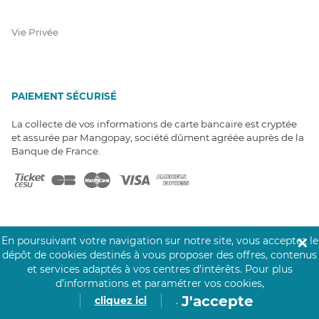
Vie Privée
PAIEMENT SÉCURISÉ
La collecte de vos informations de carte bancaire est cryptée
et assurée par Mangopay, société dûment agréée auprès de la
Banque de France.
En poursuivant votre navigation sur notre site, vous acceptez le
✕
dépôt de cookies destinés à vous proposer des offres, contenus
NOS PARTENAIRES
et services adaptés à vos centres d’intérêts.
Pour plus
Click&Care est soutenu par les Groupes
d’informations et paramétrer vos cookies,
Caisse des Dépôts et MAIF.
J'accepte
cliquez ici
.