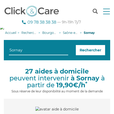
T
o
g
09 78 38 38 38
— 9h-19h 7j/7
g
l
Accueil
Recherche aide à domicile
Bourgogne-Franche-Comté
Saône-et-Loire
Sornay
e
n
a
Rechercher
v
i
g
a
27 aides à domicile
t
peuvent intervenir
à Sornay
à
i
o
*
partir de
19,90€/h
n
Sous réserve de leur disponibilité au moment de la demande