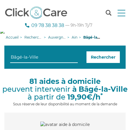
T
o
g
09 78 38 38 38
— 9h-19h 7j/7
g
l
Accueil
Recherche aide à domicile
Auvergne-Rhône-Alpes
Ain
Bâgé-la-Ville
e
n
a
Rechercher
v
i
g
a
81 aides à domicile
t
peuvent intervenir
à Bâgé-la-Ville
i
o
*
à partir de
19,90€/h
n
Sous réserve de leur disponibilité au moment de la demande