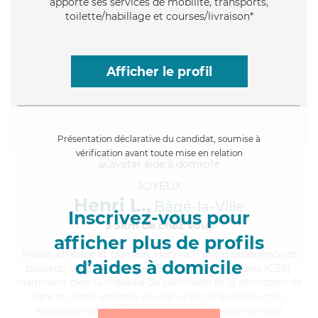
apporte ses services de mobilité, transports,
toilette/habillage et courses/livraison*
Afficher le profil
Présentation déclarative du candidat, soumise à
vérification avant toute mise en relation
JOYEUX
Henri L.,
Bâgé-la-Ville
Inscrivez-vous pour
à 5km de chez Vous
afficher plus de profils
Fiable
, efficace et humain, Henri a 11 ans d'expérience et
d’aides à domicile
possède un BEP Carrières Sanitaires et Sociales (CSS).
Maitrisant bien la maladie de parkinson et la rémission de
cancer, Henri apporte ses services de lever/coucher,
activités, toilette/habillage et surveillance de nuit*