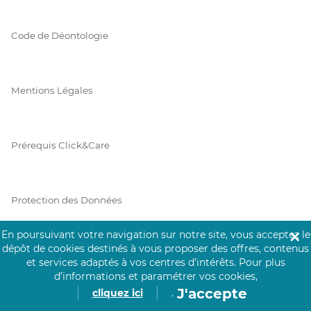
Code de Déontologie
Mentions Légales
Prérequis Click&Care
Protection des Données
En poursuivant votre navigation sur notre site, vous acceptez le
✕
dépôt de cookies destinés à vous proposer des offres, contenus
Vie Privée
et services adaptés à vos centres d’intérêts.
Pour plus
d’informations et paramétrer vos cookies,
J'accepte
cliquez ici
.