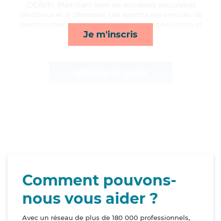
(DEAVS). Maitrisant bien les accidents vasculaires
cérébraux et la démence, Lea apporte ses services de
lever/coucher, toilette/habillage, compagnie/loisirs et
Je m'inscris
ménage*
Afficher le profil
Comment pouvons-
nous vous aider ?
Avec un réseau de plus de 180 000 professionnels,