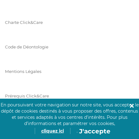
Charte Click&Care
Code de Déontologie
Mentions Légales
Prérequis Click&Care
En poursuivant votre navigation sur notre site, vous acceptez le
✕
dépôt de cookies destinés à vous proposer des offres, contenus
et services adaptés à vos centres d’intérêts.
Pour plus
Protection des Données
d’informations et paramétrer vos cookies,
J'accepte
cliquez ici
.