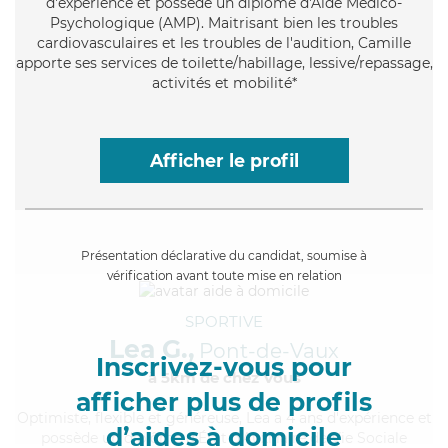
d'expérience et possède un diplôme d'Aide Médico-
Psychologique (AMP). Maitrisant bien les troubles
cardiovasculaires et les troubles de l'audition, Camille
apporte ses services de toilette/habillage, lessive/repassage,
activités et mobilité*
Afficher le profil
Présentation déclarative du candidat, soumise à
vérification avant toute mise en relation
SPORTIVE
Lea G.,
Pont-de-Vaux
Inscrivez-vous pour
à 5km de chez Vous
afficher plus de profils
Optimiste
, flexible et généreuse, Lea a 4 ans d'expérience et
d’aides à domicile
possède un diplôme d'État d'Auxiliaire de Vie Sociale