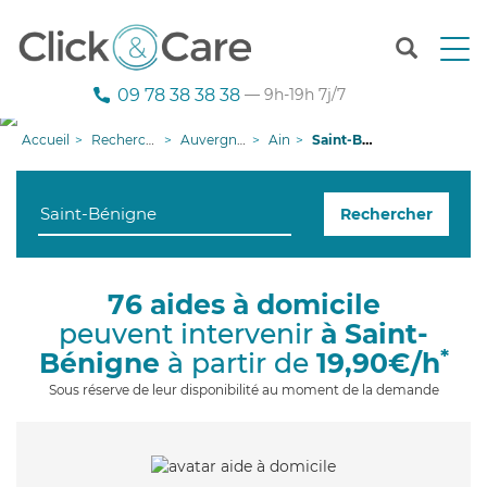
T
o
g
09 78 38 38 38
— 9h-19h 7j/7
g
l
Accueil
Recherche aide à domicile
Auvergne-Rhône-Alpes
Ain
Saint-Bénigne
e
n
a
Rechercher
v
i
g
a
76 aides à domicile
t
peuvent intervenir
à Saint-
i
o
*
Bénigne
à partir de
19,90€/h
n
Sous réserve de leur disponibilité au moment de la demande