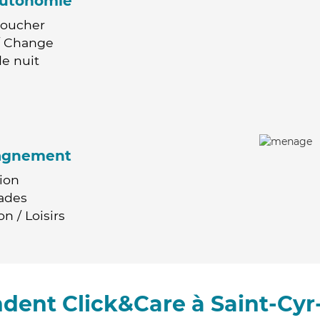
'autonomie
Coucher
 / Change
e nuit
agnement
ion
ades
n / Loisirs
dent Click&Care à Saint-Cy