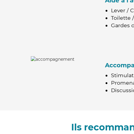
Aide à l
Lever / 
Toilette
Gardes d
Accomp
Stimulat
Promen
Discussio
Ils recomman