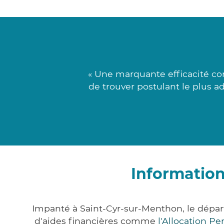
« Une marquante efficacité c
de trouver postulant le plus a
Information
Impanté à Saint-Cyr-sur-Menthon, le dépa
d'aides financières comme
l'Allocation P