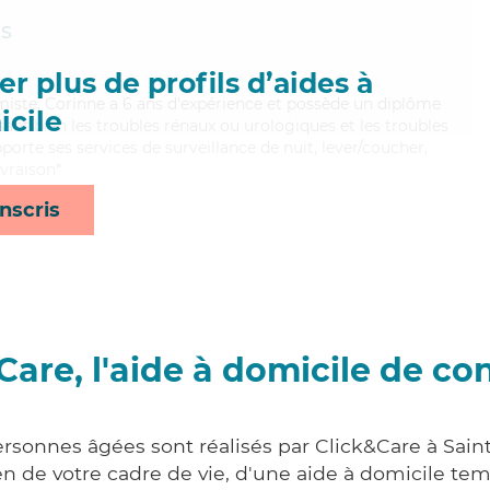
s
r plus de profils d’aides à
imiste, Corinne a 6 ans d'expérience et possède un diplôme
cile
isant bien les troubles rénaux ou urologiques et les troubles
porte ses services de surveillance de nuit, lever/coucher,
ivraison*
nscris
Care, l'aide à domicile de co
ersonnes âgées sont réalisés par Click&Care à Sai
 de votre cadre de vie, d'une aide à domicile tem