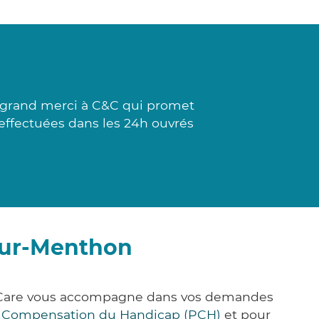
 grand merci à C&C qui promet
 effectuées dans les 24h ouvrés
-sur-Menthon
ck&Care vous accompagne dans vos demandes
e Compensation du Handicap (PCH)
et pour