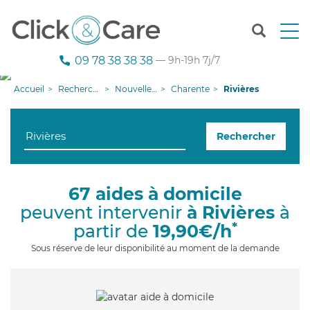
T
o
g
09 78 38 38 38
— 9h-19h 7j/7
g
l
Accueil
Recherche aide à domicile
Nouvelle-Aquitaine
Charente
Rivières
e
n
a
Rechercher
v
i
g
a
67 aides à domicile
t
peuvent intervenir
à Rivières
à
i
o
*
partir de
19,90€/h
n
Sous réserve de leur disponibilité au moment de la demande