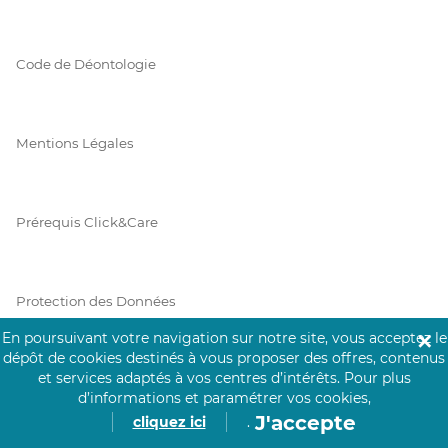
Code de Déontologie
Mentions Légales
Prérequis Click&Care
Protection des Données
En poursuivant votre navigation sur notre site, vous acceptez le
✕
dépôt de cookies destinés à vous proposer des offres, contenus
et services adaptés à vos centres d’intérêts.
Pour plus
Vie Privée
d’informations et paramétrer vos cookies,
J'accepte
cliquez ici
.