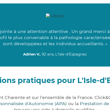
ointe à une attention attentive . Un grand merci à
fil le plus convenable à la pathologie caractérisé
sont développées et les individus accueillants. »
Adrien V.
, 92 ans, L'Isle-d'Espagnac
ions pratiques pour L'Isle-d
ent Charente et sur l'ensemble de la France, Cli
ersonnalisée d'Autonomie (APA)
ou la
Prestation d
trouver une aide à domicile qualifiée.