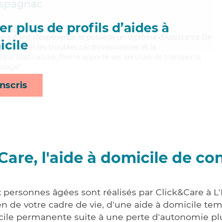
'Espagnac
r plus de profils d’aides à
erre a 8 ans d'expérience et possède un diplôme d'Assistante De
cile
isant bien les troubles cardiovasculaires et la
e obstructive, Pierre apporte ses services de transports,
assage*
nscris
Care, l'aide à domicile de co
x personnes âgées sont réalisés par Click&Care à L'
 de votre cadre de vie, d'une aide à domicile tem
cile permanente suite à une perte d'autonomie pl