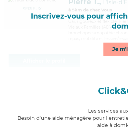
Pierre T.,
L'Isle-d
SÉRIEUX
à 5km de chez Vous
Inscrivez-vous pour affiche
Gai
, rigoureux et flexible, Pi
domi
Vie aux Familles (ADVF). Maitr
bronchopneumopathie chroniqu
repas, mobilité et lessive/rep
Je m'i
Afficher le profil
Click&
Les services au
Besoin d'une aide ménagère pour l'entretien
aide à domi