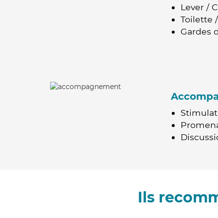
Lever / 
Toilette
Gardes d
Accomp
Stimulat
Promen
Discussio
Ils recom