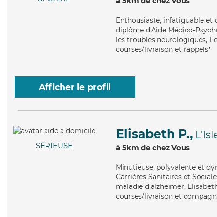
à 5km de chez Vous
Enthousiaste
, infatiguable e
diplôme d'Aide Médico-Psycho
les troubles neurologiques, F
courses/livraison et rappels*
Afficher le profil
Elisabeth P.,
L'Is
SÉRIEUSE
à 5km de chez Vous
Minutieuse
, polyvalente et d
Carrières Sanitaires et Sociale
maladie d'alzheimer, Elisabeth
courses/livraison et compagnie