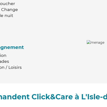
Coucher
 / Change
e nuit
agnement
ion
ades
n / Loisirs
mandent Click&Care à L'Isle-