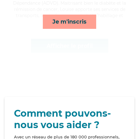
Dépendance (ADVD). Maitrisant bien le diabète et la
rémission de cancer, Louise apporte ses services de
transports, lessive/repassage, toilette/habillage et
Je m'inscris
surveillance de nuit*
Afficher le profil
Comment pouvons-
nous vous aider ?
Avec un réseau de plus de 180 000 professionnels,