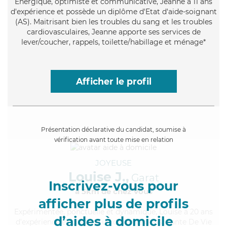
Énergique
, optimiste et communicative, Jeanne a 11 ans
d'expérience et possède un diplôme d'Etat d'aide-soignant
(AS). Maitrisant bien les troubles du sang et les troubles
cardiovasculaires, Jeanne apporte ses services de
lever/coucher, rappels, toilette/habillage et ménage*
Afficher le profil
Présentation déclarative du candidat, soumise à
vérification avant toute mise en relation
JOYEUSE
Louise J.,
Garat
Inscrivez-vous pour
à 5km de chez Vous
afficher plus de profils
Expérimentée
, ponctuelle et dynamique, Louise a 20 ans
d’aides à domicile
d'expérience et possède un diplôme d'Assistante De Vie