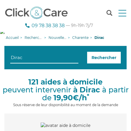
T
o
g
09 78 38 38 38
— 9h-19h 7j/7
g
l
Accueil
Recherche aide à domicile
Nouvelle-Aquitaine
Charente
Dirac
e
n
a
Rechercher
v
i
g
a
121 aides à domicile
t
peuvent intervenir
à Dirac
à partir
i
o
*
de
19,90€/h
n
Sous réserve de leur disponibilité au moment de la demande