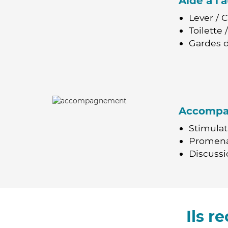
Aide à l
Lever / 
Toilette
Gardes d
Accomp
Stimulat
Promen
Discussio
Ils 