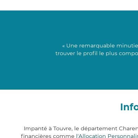
« Une remarquable minutie r
trouver le profil le plus comp
Inf
Impanté à Touvre, le département Charen
financières comme
l'Allocation Personna