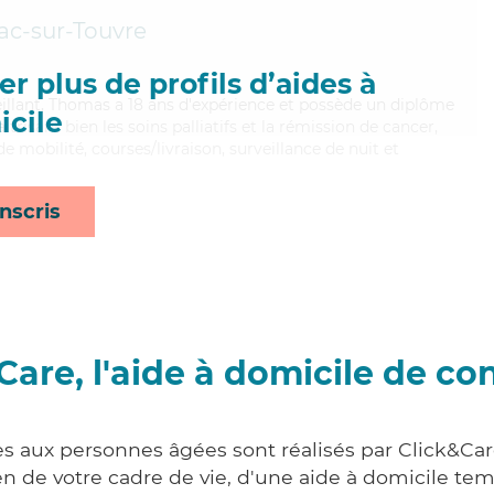
c-sur-Touvre
r plus de profils d’aides à
eillant, Thomas a 18 ans d'expérience et possède un diplôme
cile
itrisant bien les soins palliatifs et la rémission de cancer,
 mobilité, courses/livraison, surveillance de nuit et
nscris
Care, l'aide à domicile de co
es aux personnes âgées sont réalisés par Click&Car
 de votre cadre de vie, d'une aide à domicile tem