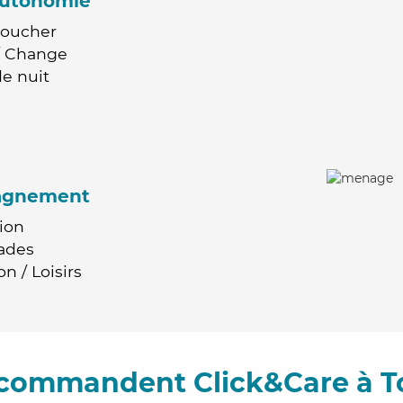
'autonomie
Coucher
 / Change
e nuit
agnement
ion
ades
n / Loisirs
recommandent Click&Care à T