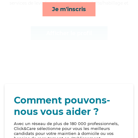
services de lever/coucher, activités, toilette/habillage et
Je m'inscris
surveillance de nuit*
Afficher le profil
Comment pouvons-
nous vous aider ?
Avec un réseau de plus de 180 000 professionnels,
Click&Care sélectionne pour vous les meilleurs
candidats pour votre maintien à domicile ou vos