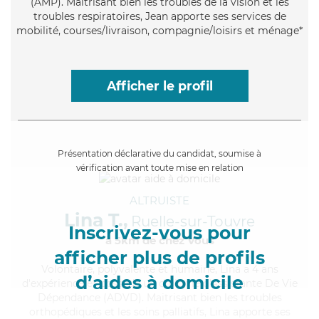
(AMP). Maitrisant bien les troubles de la vision et les
troubles respiratoires, Jean apporte ses services de
mobilité, courses/livraison, compagnie/loisirs et ménage*
Afficher le profil
Présentation déclarative du candidat, soumise à
vérification avant toute mise en relation
ALTRUISTE
Lina T.,
Ruelle-sur-Touvre
Inscrivez-vous pour
à 5km de chez Vous
afficher plus de profils
Volontaire
, polyvalente et humaine, Lina a 4 ans
d’aides à domicile
d'expérience et possède un diplôme d'Assistante De Vie
Dépendance (ADVD). Maitrisant bien les troubles
orthopédiques et les soins palliatifs, Lina apporte ses