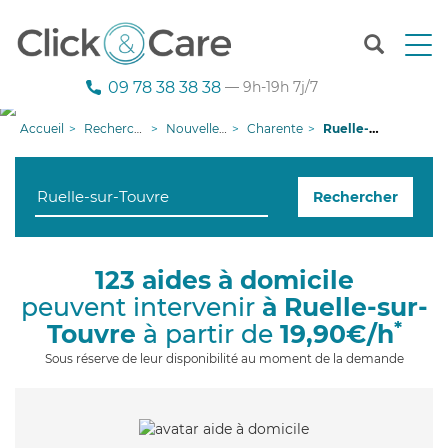
T
o
g
09 78 38 38 38
— 9h-19h 7j/7
g
l
Accueil
Recherche aide à domicile
Nouvelle-Aquitaine
Charente
Ruelle-sur-Touvre
e
n
a
Rechercher
v
i
g
a
123 aides à domicile
t
peuvent intervenir
à Ruelle-sur-
i
o
*
Touvre
à partir de
19,90€/h
n
Sous réserve de leur disponibilité au moment de la demande