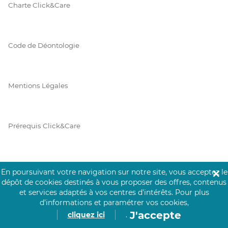
Charte Click&Care
Code de Déontologie
Mentions Légales
Prérequis Click&Care
Protection des Données
En poursuivant votre navigation sur notre site, vous acceptez le
✕
dépôt de cookies destinés à vous proposer des offres, contenus
et services adaptés à vos centres d’intérêts.
Pour plus
d’informations et paramétrer vos cookies,
Vie Privée
J'accepte
cliquez ici
.