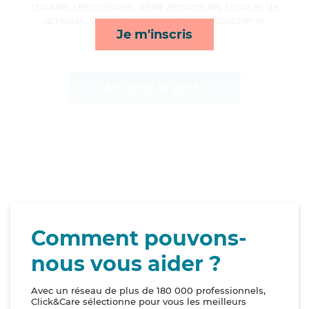
troubles respiratoires, Irène apporte ses services de
activités, surveillance de nuit, lever/coucher et
Je m'inscris
compagnie/loisirs*
Afficher le profil
Comment pouvons-
nous vous aider ?
Avec un réseau de plus de 180 000 professionnels,
Click&Care sélectionne pour vous les meilleurs