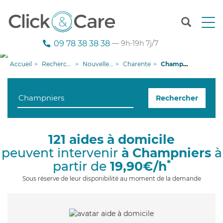
T
o
g
09 78 38 38 38
— 9h-19h 7j/7
g
l
Accueil
Recherche aide à domicile
Nouvelle-Aquitaine
Charente
Champniers
e
n
a
Rechercher
v
i
g
a
121 aides à domicile
t
peuvent intervenir
à Champniers
à
i
o
*
partir de
19,90€/h
n
Sous réserve de leur disponibilité au moment de la demande