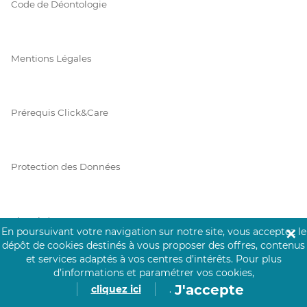
Code de Déontologie
Mentions Légales
Prérequis Click&Care
Protection des Données
Vie Privée
En poursuivant votre navigation sur notre site, vous acceptez le
✕
dépôt de cookies destinés à vous proposer des offres, contenus
et services adaptés à vos centres d’intérêts.
Pour plus
d’informations et paramétrer vos cookies,
PAIEMENT SÉCURISÉ
J'accepte
cliquez ici
.