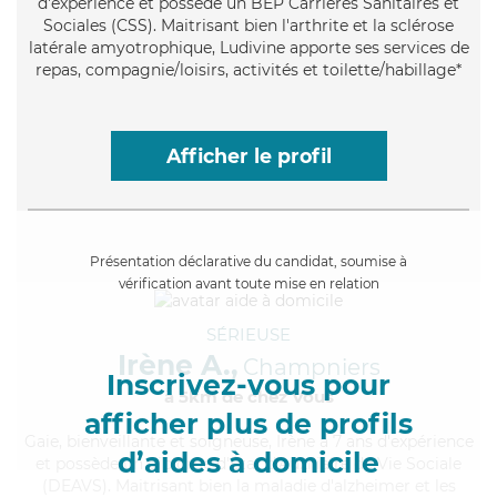
d'expérience et possède un BEP Carrières Sanitaires et
Sociales (CSS). Maitrisant bien l'arthrite et la sclérose
latérale amyotrophique, Ludivine apporte ses services de
repas, compagnie/loisirs, activités et toilette/habillage*
Afficher le profil
Présentation déclarative du candidat, soumise à
vérification avant toute mise en relation
SÉRIEUSE
Irène A.,
Champniers
Inscrivez-vous pour
à 5km de chez Vous
afficher plus de profils
Gaie
, bienveillante et soigneuse, Irène a 7 ans d'expérience
d’aides à domicile
et possède un diplôme d'État d'Auxiliaire de Vie Sociale
(DEAVS). Maitrisant bien la maladie d'alzheimer et les