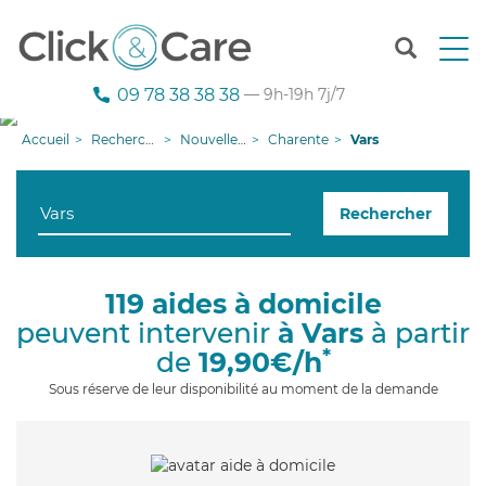
T
o
g
09 78 38 38 38
— 9h-19h 7j/7
g
l
Accueil
Recherche aide à domicile
Nouvelle-Aquitaine
Charente
Vars
e
n
a
Rechercher
v
i
g
a
119 aides à domicile
t
peuvent intervenir
à Vars
à partir
i
o
*
de
19,90€/h
n
Sous réserve de leur disponibilité au moment de la demande