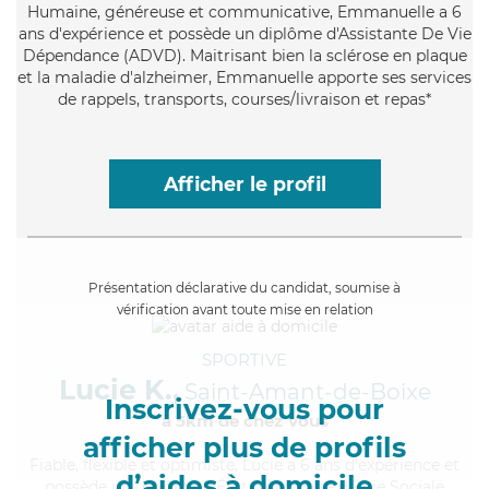
Humaine
, généreuse et communicative, Emmanuelle a 6
ans d'expérience et possède un diplôme d'Assistante De Vie
Dépendance (ADVD). Maitrisant bien la sclérose en plaque
et la maladie d'alzheimer, Emmanuelle apporte ses services
de rappels, transports, courses/livraison et repas*
Afficher le profil
Présentation déclarative du candidat, soumise à
vérification avant toute mise en relation
SPORTIVE
Lucie K.,
Saint-Amant-de-Boixe
Inscrivez-vous pour
à 5km de chez Vous
afficher plus de profils
Fiable
, flexible et optimiste, Lucie a 6 ans d'expérience et
d’aides à domicile
possède un diplôme d'État d'Auxiliaire de Vie Sociale