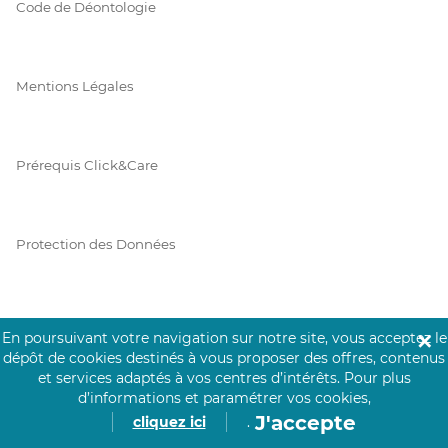
Code de Déontologie
Mentions Légales
Prérequis Click&Care
Protection des Données
Vie Privée
En poursuivant votre navigation sur notre site, vous acceptez le
✕
dépôt de cookies destinés à vous proposer des offres, contenus
et services adaptés à vos centres d’intérêts.
Pour plus
d’informations et paramétrer vos cookies,
PAIEMENT SÉCURISÉ
J'accepte
cliquez ici
.