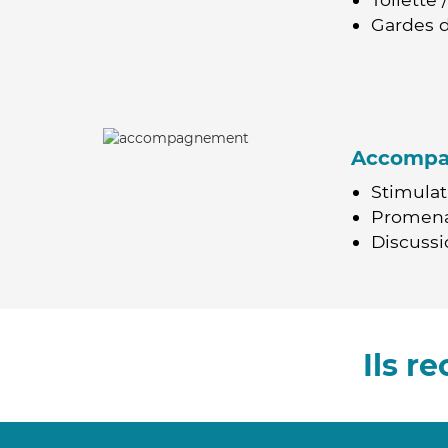
Gardes d
Accomp
Stimulat
Promen
Discussio
Ils 