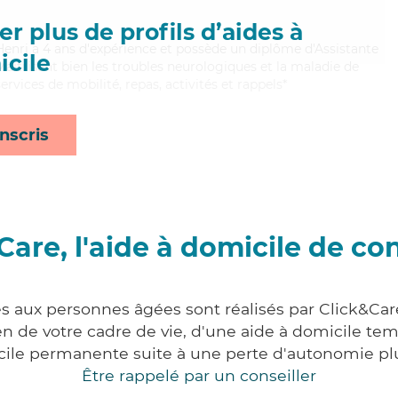
r plus de profils d’aides à
 Henri a 4 ans d'expérience et possède un diplôme d'Assistante
cile
itrisant bien les troubles neurologiques et la maladie de
rvices de mobilité, repas, activités et rappels*
nscris
Care, l'aide à domicile de co
es aux personnes âgées sont réalisés par Click&Car
 de votre cadre de vie, d'une aide à domicile tem
cile permanente suite à une perte d'autonomie pl
Être rappelé par un conseiller