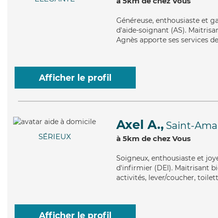
à 5km de chez Vous
Généreuse
, enthousiaste et g
d'aide-soignant (AS). Maitrisa
Agnès apporte ses services de 
Afficher le profil
Axel A.,
Saint-Ama
SÉRIEUX
à 5km de chez Vous
Soigneux
, enthousiaste et joy
d'infirmier (DEI). Maitrisant b
activités, lever/coucher, toile
Afficher le profil