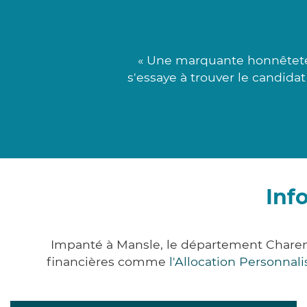
« Une marquante honnêteté
s'essaye à trouver le candida
Inf
Impanté à Mansle, le département Charen
financières comme
l'Allocation Personna