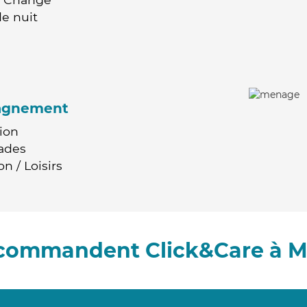
e nuit
agnement
ion
ades
n / Loisirs
recommandent Click&Care à M