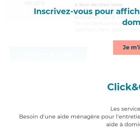
SPORTIF
à 5km de chez Vous
Inscrivez-vous pour affiche
Bienveillant
, gai et impliqué,
domi
De Vie Dépendance (ADVD). Ma
parkinson, Henri apporte ses se
Je m'i
Afficher le profil
Click&
Les servic
Besoin d'une aide ménagère pour l'entretien
aide à domi