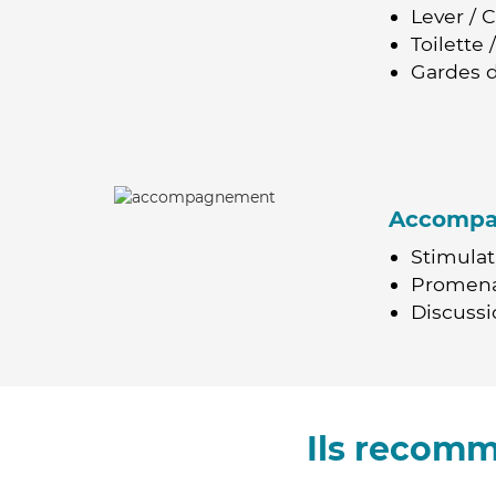
Lever / 
Toilette
Gardes d
Accomp
Stimulat
Promen
Discussio
Ils recom