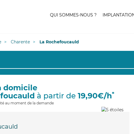
QUI SOMMES-NOUS ?
IMPLANTATIO
e
Charente
La Rochefoucauld
à domicile
*
efoucauld
à partir de
19,90€/h
ilité au moment de la demande
ucauld