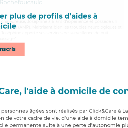
 Rochefoucauld
r plus de profils d’aides à
t chaleureuse, Joséphine a 6 ans d'expérience et possède un
cile
logique (AMP). Maitrisant bien les troubles neurologiques et
, Joséphine apporte ses services de surveillance de nuit,
epassage*
nscris
Care, l'aide à domicile de co
x personnes âgées sont réalisés par Click&Care à L
 de votre cadre de vie, d'une aide à domicile tem
cile permanente suite à une perte d'autonomie pl