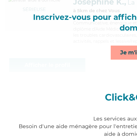
Joséphine K.,
La
SÉRIEUSE
à 5km de chez Vous
Inscrivez-vous pour affiche
Communicative
, énergique e
domi
diplôme d'Aide Médico-Psycho
les troubles cardiovasculaires
activités, rappels et lessive/r
Je m'i
Afficher le profil
Click&
Les services au
Besoin d'une aide ménagère pour l'entretien
aide à domi