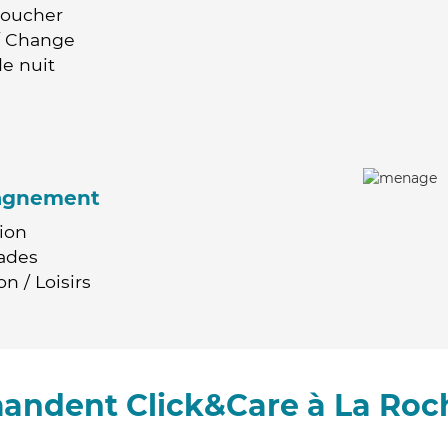
Coucher
 / Change
e nuit
agnement
ion
ades
n / Loisirs
mandent Click&Care à La Roc