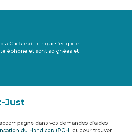
ci à Clickandcare qui s'engage
t téléphone et sont soignées et
t-Just
ous accompagne dans vos demandes d'aides
nsation du Handicap (PCH)
et pour trouver