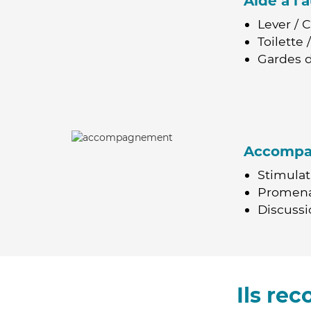
Aide à l
Lever / 
Toilette
Gardes d
Accomp
Stimulat
Promen
Discussio
Ils re