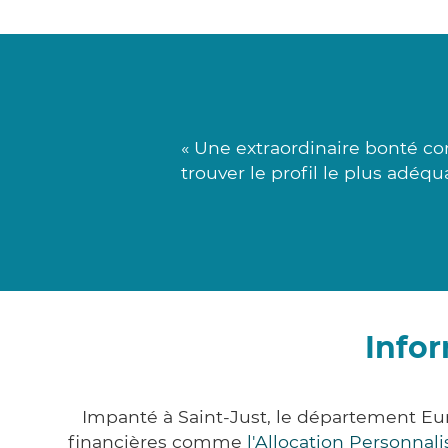
« Une extraordinaire bonté co
trouver le profil le plus adéq
Infor
Impanté à Saint-Just, le département Eu
financières comme
l'Allocation Personna