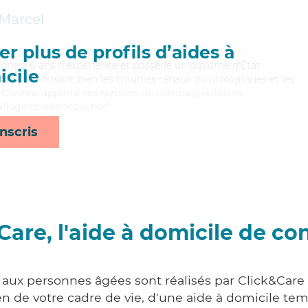
-Marcel
r plus de profils d’aides à
inne a 6 ans d'expérience et possède un diplôme d'État
cile
EAVS). Maitrisant bien les troubles rénaux ou urologiques et les
, Corinne apporte ses services de compagnie/loisirs,
illage et lever/coucher*
nscris
Care, l'aide à domicile de co
 aux personnes âgées sont réalisés par Click&Care 
 de votre cadre de vie, d'une aide à domicile tem