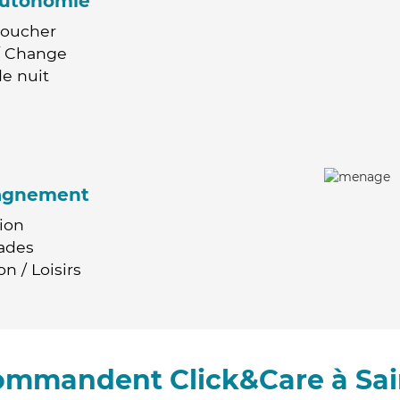
'autonomie
Coucher
 / Change
e nuit
agnement
ion
ades
n / Loisirs
commandent Click&Care à Sai