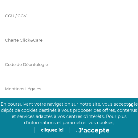
CGU / GGV
Charte Click&Care
Code de Déontologie
Mentions Légales
En poursuivant votre navigation sur notre site, vous acceptez le
✕
dépôt de cookies destinés à vous proposer des offres, contenus
Prérequis Click&Care
et services adaptés à vos centres d’intérêts.
Pour plus
d’informations et paramétrer vos cookies,
J'accepte
cliquez ici
.
Protection des Données