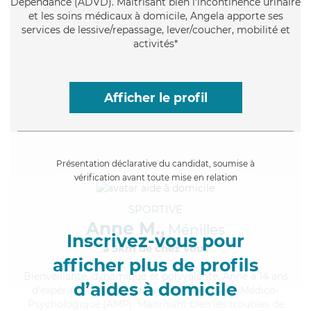
Dépendance (ADVD). Maitrisant bien l'incontinence urinaire
et les soins médicaux à domicile, Angela apporte ses
services de lessive/repassage, lever/coucher, mobilité et
activités*
Afficher le profil
Présentation déclarative du candidat, soumise à
vérification avant toute mise en relation
SPORTIVE
Anne M.,
Ménilles
Inscrivez-vous pour
à 5km de chez Vous
afficher plus de profils
Bienveillante
, dynamique et polyvalente, Anne a 14 ans
d’aides à domicile
d'expérience et possède un diplôme d'Aide Médico-
Psychologique (AMP). Maitrisant bien les troubles de