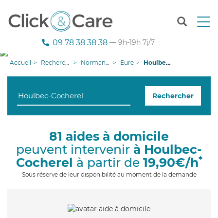
T
o
g
09 78 38 38 38
— 9h-19h 7j/7
g
l
Accueil
Recherche aide à domicile
Normandie
Eure
Houlbec-Cocherel
e
n
a
Rechercher
v
i
g
a
81 aides à domicile
t
peuvent intervenir
à Houlbec-
i
o
*
Cocherel
à partir de
19,90€/h
n
Sous réserve de leur disponibilité au moment de la demande