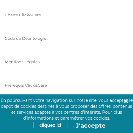
Charte Click&Care
Code de Déontologie
Mentions Légales
Prérequis Click&Care
En poursuivant votre navigation sur notre site, vous acceptez le
✕
dépôt de cookies destinés à vous proposer des offres, contenus
Protection des Données
et services adaptés à vos centres d’intérêts.
Pour plus
d’informations et paramétrer vos cookies,
J'accepte
cliquez ici
.
Vie Privée