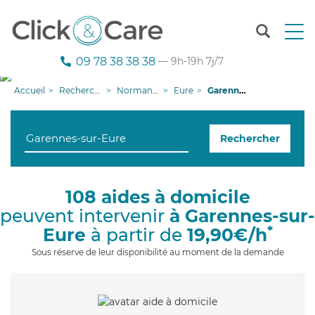
T
o
g
09 78 38 38 38
— 9h-19h 7j/7
g
l
Accueil
Recherche aide à domicile
Normandie
Eure
Garennes-sur-Eure
e
n
a
Rechercher
v
i
g
a
108 aides à domicile
t
peuvent intervenir
à Garennes-sur-
i
o
*
Eure
à partir de
19,90€/h
n
Sous réserve de leur disponibilité au moment de la demande