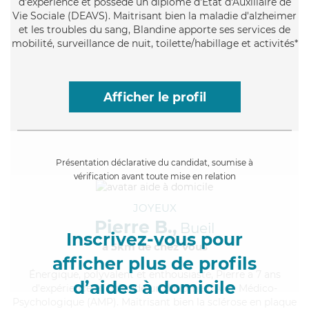
d'expérience et possède un diplôme d'État d'Auxiliaire de
Vie Sociale (DEAVS). Maitrisant bien la maladie d'alzheimer
et les troubles du sang, Blandine apporte ses services de
mobilité, surveillance de nuit, toilette/habillage et activités*
Afficher le profil
Présentation déclarative du candidat, soumise à
vérification avant toute mise en relation
JOYEUX
Pierre B.,
Bueil
Inscrivez-vous pour
à 5km de chez Vous
afficher plus de profils
Énergique
, polyvalent et enthousiaste, Pierre a 7 ans
d’aides à domicile
d'expérience et possède un diplôme d'Aide Médico-
Psychologique (AMP). Maitrisant bien la sclérose en plaque