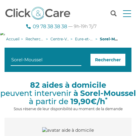
T
o
g
09 78 38 38 38
— 9h-19h 7j/7
g
l
Accueil
Recherche aide à domicile
Centre-Val de Loire
Eure-et-Loir
Sorel-Moussel
e
n
a
Rechercher
v
i
g
a
82 aides à domicile
t
peuvent intervenir
à Sorel-Moussel
i
o
*
à partir de
19,90€/h
n
Sous réserve de leur disponibilité au moment de la demande