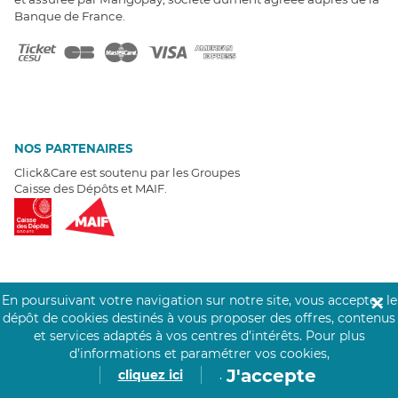
Banque de France.
NOS PARTENAIRES
Click&Care est soutenu par les Groupes
Caisse des Dépôts et MAIF.
EXPERTS À VOTRE ÉCOUTE
En poursuivant votre navigation sur notre site, vous acceptez le
✕
dépôt de cookies destinés à vous proposer des offres, contenus
Un besoin de recrutement ? Click&Care vous accompagne par
et services adaptés à vos centres d’intérêts.
Pour plus
téléphone 7/7
.
Être rappelé aujourd'hui
d’informations et paramétrer vos cookies,
J'accepte
cliquez ici
.