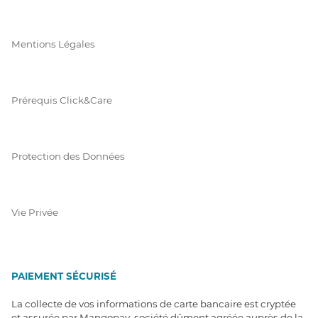
Mentions Légales
Prérequis Click&Care
Protection des Données
Vie Privée
PAIEMENT SÉCURISÉ
La collecte de vos informations de carte bancaire est cryptée
et assurée par Mangopay, société dûment agréée auprès de la