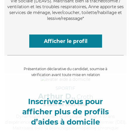
Vie Sociale (DEAVS). Maitrisant bien la trachéotomie /
ventilation et les troubles respiratoires, Anne apporte ses
services de ménage, lever/coucher, toilette/habillage et
lessive/repassage*
Afficher le profil
Présentation déclarative du candidat, soumise à
vérification avant toute mise en relation
SPORTIF
Arthur D.,
Croth
Inscrivez-vous pour
à 5km de chez Vous
afficher plus de profils
Dynamique
, humain et impliqué, Arthur a 10 ans
d’aides à domicile
d'expérience et possède un diplôme d'Etat d'infirmier (DEI).
Maitrisant bien la bronchopneumopathie chronique