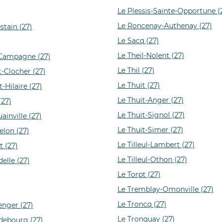
Le Plessis-Sainte-Opportune (
Le Roncenay-Authenay (27)
stain (27)
Le Sacq (27)
Le Theil-Nolent (27)
-Campagne (27)
Le Thil (27)
t-Clocher (27)
Le Thuit (27)
-Hilaire (27)
Le Thuit-Anger (27)
(27)
Le Thuit-Signol (27)
ainville (27)
Le Thuit-Simer (27)
elon (27)
Le Tilleul-Lambert (27)
t (27)
Le Tilleul-Othon (27)
elle (27)
Le Torpt (27)
Le Tremblay-Omonville (27)
Le Troncq (27)
enger (27)
Le Tronquay (27)
debourg (27)