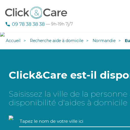
09 78 38 38 38
— 9h-19h 7j/7
Accueil
Recherche aide à domicile
Normandie
Eu
Click&Care est-il dispo
Saisissez la ville de la personn
disponibilité d'aides à domicile