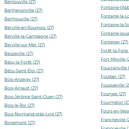
Bernouville (27)
Fontaine-l'Abb
Berthenonville (27)
Fontaine-la-L
Berthouville (27)
Fontaine-la-So
Berville-en-Roumois (27)
Fontaine-sous
Berville-la-Campagne (27)
Fontenay (27)
Berville-sur-Mer (27)
Forêt-la-Folie 
Beuzeville (27)
Fort-Moville (
Bézu-la-Forêt (27)
Foucrainville 
Bézu-Saint-Éloi (27)
Foulbec (27)
Bois-Anzeray (27)
Fouqueville (2
Bois-Arnault (27)
Fourges (27)
Bois-Jérôme-Saint-Ouen (27)
Fourmetot (2
Bois-le-Roi (27)
Fours-en-Vexi
Bois-Normand-près-Lyre (27)
Francheville (
Boisemont (27)
Franqueville (