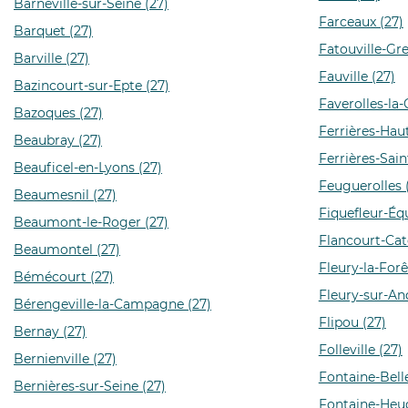
Barneville-sur-Seine (27)
Farceaux (27)
Barquet (27)
Fatouville-Gre
Barville (27)
Fauville (27)
Bazincourt-sur-Epte (27)
Faverolles-la
Bazoques (27)
Ferrières-Hau
Beaubray (27)
Ferrières-Saint
Beauficel-en-Lyons (27)
Feuguerolles 
Beaumesnil (27)
Fiquefleur-Équ
Beaumont-le-Roger (27)
Flancourt-Cat
Beaumontel (27)
Fleury-la-Forê
Bémécourt (27)
Fleury-sur-And
Bérengeville-la-Campagne (27)
Flipou (27)
Bernay (27)
Folleville (27)
Bernienville (27)
Fontaine-Bell
Bernières-sur-Seine (27)
Fontaine-Heu