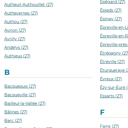
Épégard (27)
Autheuil-Authouillet (27)
Épieds (27)
Authevernes (27)
Épinay (27)
Authou (27)
Épreville-en-L
Aviron (27)
Épreville-en-
Avrilly (27)
Épreville-prè
Andelys (27)
Étrépagny (27
Authieux (27)
Étréville (27)
Éturqueraye (
B
Évreux (27)
Bacquepuis (27)
Ézy-sur-Eure (
Bacqueville (27)
Essarts (27)
Bailleul-la-Vallée (27)
F
Bâlines (27)
Barc (27)
Fains (27)