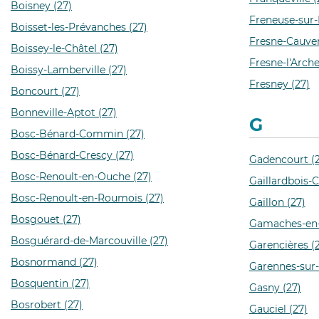
Boisney (27)
Freneuse-sur-R
Boisset-les-Prévanches (27)
Fresne-Cauverv
Boissey-le-Châtel (27)
Fresne-l'Arch
Boissy-Lamberville (27)
Fresney (27)
Boncourt (27)
Bonneville-Aptot (27)
G
Bosc-Bénard-Commin (27)
Bosc-Bénard-Crescy (27)
Gadencourt (2
Bosc-Renoult-en-Ouche (27)
Gaillardbois-C
Bosc-Renoult-en-Roumois (27)
Gaillon (27)
Bosgouet (27)
Gamaches-en-
Bosguérard-de-Marcouville (27)
Garencières (
Bosnormand (27)
Garennes-sur-
Bosquentin (27)
Gasny (27)
Bosrobert (27)
Gauciel (27)