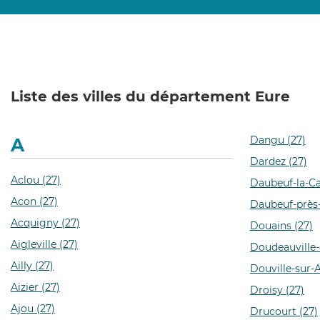
Liste des villes du département Eure
Dangu (27)
A
Dardez (27)
Aclou (27)
Daubeuf-la-C
Acon (27)
Daubeuf-près-V
Acquigny (27)
Douains (27)
Aigleville (27)
Doudeauville-
Ailly (27)
Douville-sur-A
Aizier (27)
Droisy (27)
Ajou (27)
Drucourt (27)