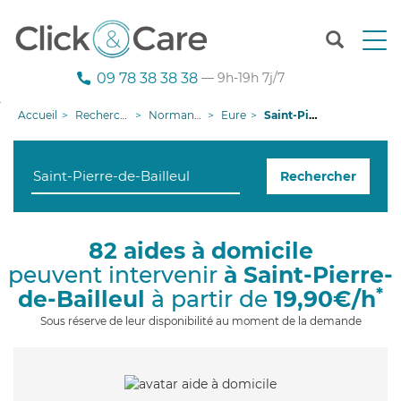
T
o
g
09 78 38 38 38
— 9h-19h 7j/7
g
l
Accueil
Recherche aide à domicile
Normandie
Eure
Saint-Pierre-de-Bailleul
e
n
a
Rechercher
v
i
g
a
82 aides à domicile
t
peuvent intervenir
à Saint-Pierre-
i
o
*
de-Bailleul
à partir de
19,90€/h
n
Sous réserve de leur disponibilité au moment de la demande