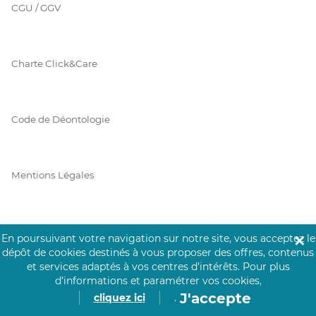
CGU / GGV
Charte Click&Care
Code de Déontologie
Mentions Légales
Prérequis Click&Care
En poursuivant votre navigation sur notre site, vous acceptez le
✕
dépôt de cookies destinés à vous proposer des offres, contenus
et services adaptés à vos centres d’intérêts.
Pour plus
d’informations et paramétrer vos cookies,
Protection des Données
J'accepte
cliquez ici
.