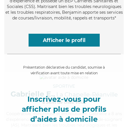
d'expérience et possède un BEP Carrières Sanitaires et
Sociales (CSS). Maitrisant bien les troubles neurologiques
et les troubles respiratoires, Benjamin apporte ses services
de courses/livraison, mobilité, rappels et transports*
Afficher le profil
Présentation déclarative du candidat, soumise à
vérification avant toute mise en relation
SPORTIVE
Gabrielle E.,
La Chapelle-Réanville
Inscrivez-vous pour
à 5km de chez Vous
afficher plus de profils
Coopérative
, minutieuse et enthousiaste, Gabrielle a 8 ans
d’aides à domicile
d'expérience et possède un diplôme d'Etat d'aide-soignant
(AS). Maitrisant bien les troubles neurologiques et les