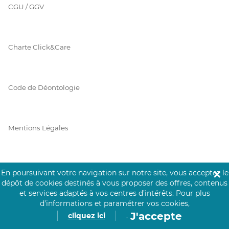
CGU / GGV
Charte Click&Care
Code de Déontologie
Mentions Légales
Prérequis Click&Care
En poursuivant votre navigation sur notre site, vous acceptez le
✕
dépôt de cookies destinés à vous proposer des offres, contenus
et services adaptés à vos centres d’intérêts.
Pour plus
d’informations et paramétrer vos cookies,
Protection des Données
J'accepte
cliquez ici
.