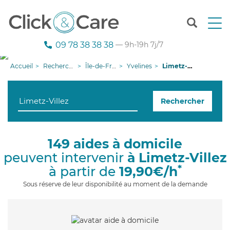
T
o
g
09 78 38 38 38
— 9h-19h 7j/7
g
l
Accueil
Recherche aide à domicile
Île-de-France
Yvelines
Limetz-Villez
e
n
a
Rechercher
v
i
g
a
149 aides à domicile
t
peuvent intervenir
à Limetz-Villez
i
o
*
à partir de
19,90€/h
n
Sous réserve de leur disponibilité au moment de la demande