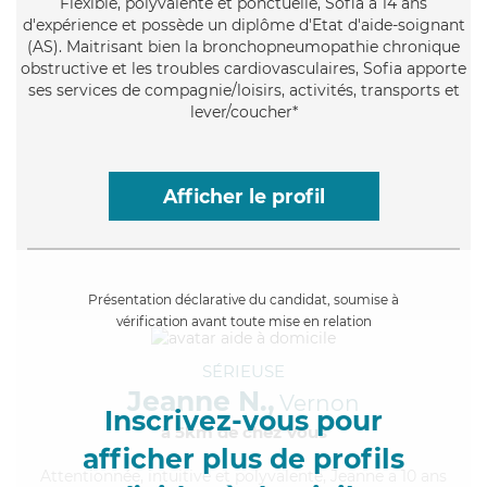
Flexible
, polyvalente et ponctuelle, Sofia a 14 ans
d'expérience et possède un diplôme d'Etat d'aide-soignant
(AS). Maitrisant bien la bronchopneumopathie chronique
obstructive et les troubles cardiovasculaires, Sofia apporte
ses services de compagnie/loisirs, activités, transports et
lever/coucher*
Afficher le profil
Présentation déclarative du candidat, soumise à
vérification avant toute mise en relation
SÉRIEUSE
Jeanne N.,
Vernon
Inscrivez-vous pour
à 5km de chez Vous
afficher plus de profils
Attentionnée
, intuitive et polyvalente, Jeanne a 10 ans