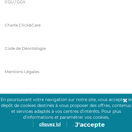
CGU / GGV
Charte Click&Care
Code de Déontologie
Mentions Légales
Prérequis Click&Care
En poursuivant votre navigation sur notre site, vous acceptez le
✕
dépôt de cookies destinés à vous proposer des offres, contenus
et services adaptés à vos centres d’intérêts.
Pour plus
d’informations et paramétrer vos cookies,
Protection des Données
J'accepte
cliquez ici
.