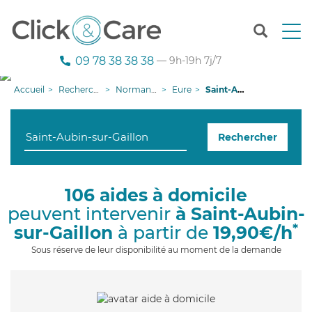
T
o
g
09 78 38 38 38
— 9h-19h 7j/7
g
l
Accueil
Recherche aide à domicile
Normandie
Eure
Saint-Aubin-sur-Gaillon
e
n
a
Rechercher
v
i
g
a
106 aides à domicile
t
peuvent intervenir
à Saint-Aubin-
i
o
*
sur-Gaillon
à partir de
19,90€/h
n
Sous réserve de leur disponibilité au moment de la demande