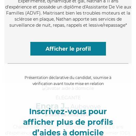
Expérimenté
, dynamique et gai, Nathan a 11 ans
d'expérience et possède un diplôme d'Assistante De Vie aux
Familles (ADVF). Maitrisant bien les troubles moteurs et la
sclérose en plaque, Nathan apporte ses services de
surveillance de nuit, repas, rappels et lessive/repassage*
Afficher le profil
Présentation déclarative du candidat, soumise à
vérification avant toute mise en relation
ÉLÉGANTE
Enora J.,
Aubevoye
Inscrivez-vous pour
à 5km de chez Vous
afficher plus de profils
Chaleureuse
, intuitive et bienveillante, Enora a 6 ans
d’aides à domicile
d'expérience et possède un diplôme d'Etat d'infirmier (DEI).