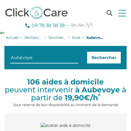
T
o
g
09 78 38 38 38
— 9h-19h 7j/7
g
l
Accueil
Recherche aide à domicile
Normandie
Eure
Aubevoye
e
n
a
Rechercher
v
i
g
a
106 aides à domicile
t
peuvent intervenir
à Aubevoye
à
i
o
*
partir de
19,90€/h
n
Sous réserve de leur disponibilité au moment de la demande