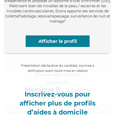
d'expérience et possède un diplôme d'Etat d'infirmier (DEI).
Maitrisant bien les troubles de la peau / escarres et les
troubles cardiovasculaires, Enora apporte ses services de
toilette/habillage, lessive/repassage, surveillance de nuit et
ménage*
Afficher le profil
Présentation déclarative du candidat, soumise à
vérification avant toute mise en relation
ALTRUISTE
Monique E.,
Aubevoye
Inscrivez-vous pour
à 5km de chez Vous
afficher plus de profils
Altruiste
, fiable et coopérative, Monique a 6 ans
d’aides à domicile
d'expérience et possède un diplôme d'Etat d'infirmier (DEI).