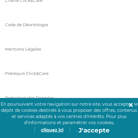
Charte Click&Care
Code de Déontologie
Mentions Légales
Prérequis Click&Care
Protection des Données
En poursuivant votre navigation sur notre site, vous acceptez le
✕
dépôt de cookies destinés à vous proposer des offres, contenus
et services adaptés à vos centres d’intérêts.
Pour plus
Vie Privée
d’informations et paramétrer vos cookies,
J'accepte
cliquez ici
.