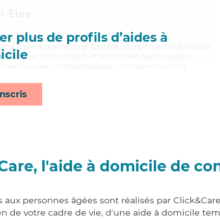
r-Eure
r plus de profils d’aides à
drien a 11 ans d'expérience et possède un diplôme d'Aide Médico-
cile
t bien les soins palliatifs et les troubles neurologiques,
 lever/coucher, toilette/habillage, compagnie/loisirs et
nscris
Care, l'aide à domicile de co
s aux personnes âgées sont réalisés par Click&Care
 de votre cadre de vie, d'une aide à domicile tem