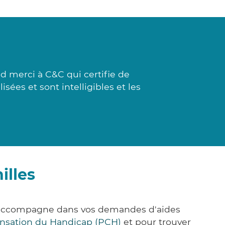
 merci à C&C qui certifie de
isées et sont intelligibles et les
illes
us accompagne dans vos demandes d'aides
nsation du Handicap (PCH)
et pour trouver