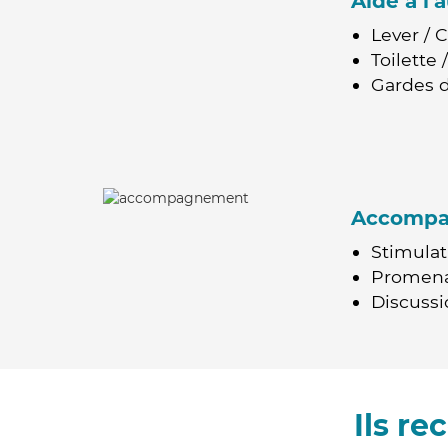
Aide à l
Lever / 
Toilette
Gardes d
Accomp
Stimulat
Promen
Discussio
Ils r