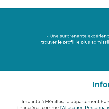
« Une surprenante expérienc
trouver le profil le plus admissi
Info
Impanté à Ménilles, le département Eur
financières comme
l'Allocation Personna