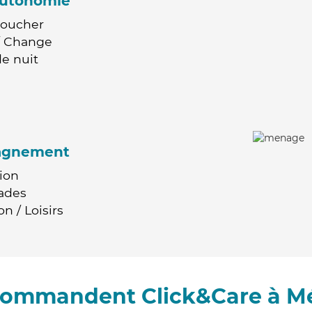
'autonomie
Coucher
 / Change
e nuit
agnement
ion
ades
n / Loisirs
ecommandent Click&Care à Mé