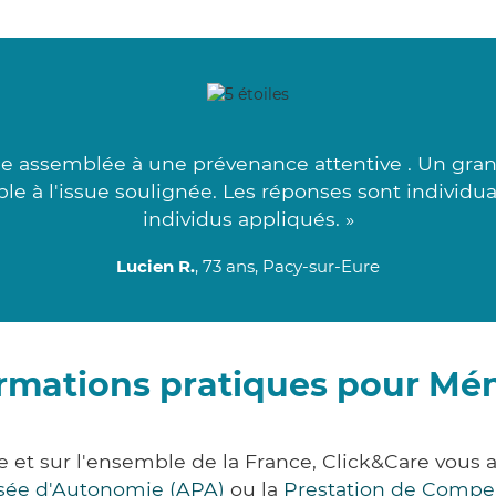
e assemblée à une prévenance attentive . Un grand
ble à l'issue soulignée. Les réponses sont individual
individus appliqués. »
Lucien R.
, 73 ans, Pacy-sur-Eure
rmations pratiques pour Mén
e et sur l'ensemble de la France, Click&Care vo
lisée d'Autonomie (APA)
ou la
Prestation de Compe