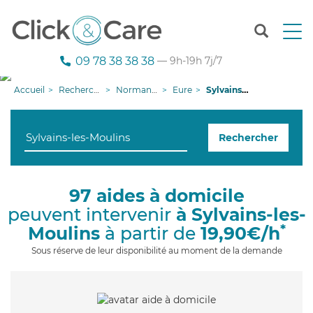
T
o
g
09 78 38 38 38
— 9h-19h 7j/7
g
l
Accueil
Recherche aide à domicile
Normandie
Eure
Sylvains-les-Moulins
e
n
a
Rechercher
v
i
g
a
97 aides à domicile
t
peuvent intervenir
à Sylvains-les-
i
o
*
Moulins
à partir de
19,90€/h
n
Sous réserve de leur disponibilité au moment de la demande