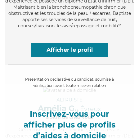
d'expérience et possède un diplôme d'Etat d'infirmier (DEI).
Maitrisant bien la bronchopneumopathie chronique
obstructive et les troubles de la peau / escarres, Baptiste
apporte ses services de surveillance de nuit,
courses/livraison, lessive/repassage et mobilité*
Afficher le profil
Présentation déclarative du candidat, soumise à
vérification avant toute mise en relation
ALTRUISTE
Amélia G.,
Évreux
Inscrivez-vous pour
à 5km de chez Vous
afficher plus de profils
Généreuse
, altruiste et dévouée, Amélia a 5 ans
d’aides à domicile
d'expérience et possède un diplôme d'Etat d'infirmier (DEI).